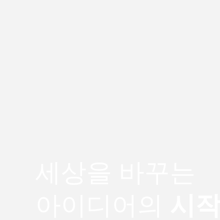
세상을 바꾸는
아이디어의
시작