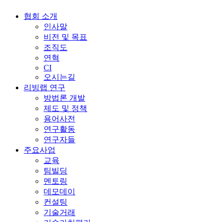
협회 소개
인사말
비전 및 목표
조직도
연혁
CI
오시는길
리빙랩 연구
방법론 개발
제도 및 정책
용어사전
연구활동
연구자들
주요사업
교육
팀빌딩
멘토링
데모데이
컨설팅
기술거래