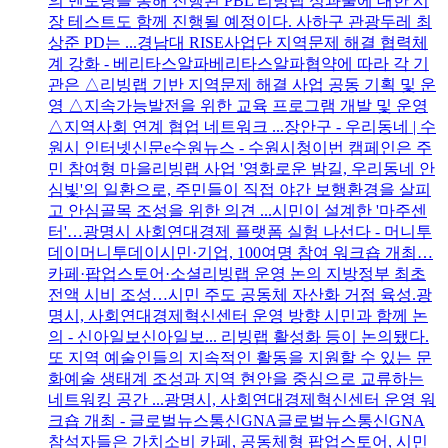
의 멘토링을 통해 진행된 PBL 리빙랩 성과물에 대한 시
장 테스트도 함께 진행될 예정이다. 사하구 관광두레 최
상준 PD는 ...경남대 RISE사업단 지역문제 해결 협력체
계 강화 - 베리타스알파베리타스알파협약에 따라 각 기
관은 △리빙랩 기반 지역문제 해결 사업 공동 기획 및 운
영 △지속가능발전을 위한 교육 프로그램 개발 및 운영
△지역사회 연계 협업 네트워크 ...장안구 - 우리동네 | 수
원시 인터넷신문e수원뉴스 - 수원시청이번 캠페인은 주
민 참여형 마을리빙랩 사업 '영화로운 밤길, 우리동네 안
심빛'의 일환으로, 주민들이 직접 야간 보행환경을 살피
고 안심골목 조성을 위한 의견 ...시민이 설계한 '마주센
터'…광명시 사회연대경제 플랫폼 실험 나선다 - 머니투
데이머니투데이시민·기업, 100여명 참여 워크숍 개최…
카페·팝업스토어·소셜리빙랩 운영 논의 지방정부 최초
전액 시비 조성…시민 주도 공동체 자산화 거점 육성.광
명시, 사회연대경제혁신센터 운영 방향 시민과 함께 논
의 - 신아일보신아일보... 리빙랩 활성화 등이 논의됐다.
또 지역 예술인들의 지속적인 활동을 지원할 수 있는 문
화예술 생태계 조성과 지역 현안을 중심으로 교류하는
네트워킹 공간 ...광명시, 사회연대경제혁신센터 운영 워
크숍 개최 - 글로벌뉴스통신GNA글로벌뉴스통신GNA
참석자들은 가치소비 카페, 공동체형 팝업스토어, 시민