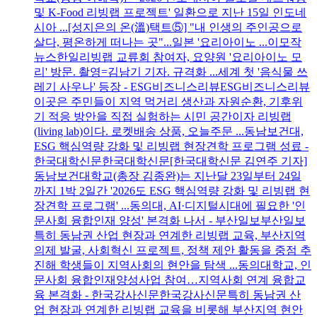
및 K-Food 리빙랩 프로젝트' 일환으로 지난 15일 인도네
시아 ...[성지은의 온(溫)택트⑤] "내 인생의 주인공으로
살다, 평온하게 떠나는 곳"...일본 '요리아이노 ...이모작
뉴스한일리빙랩 교류회 참여자, 요양원 '요리아이노 모
리' 방문. 촬영=김남기 기자. 규격화 ...세계 첫 '음식물 쓰
레기 사우나' 등장 - ESG비즈니스리뷰ESG비즈니스리뷰
이곳은 주민들이 지역 먹거리 생산과 자원순환, 기후위
기 적응 방안을 직접 실험하는 시민 공간이자 리빙랩
(living lab)이다. 로켓배송 상품, 오늘주문 ...동남보건대,
ESG 핵심역량 강화 및 리빙랩 현장견학 프로그램 성료 -
한국대학신문한국대학신문[한국대학신문 김연주 기자]
동남보건대학교(총장 김종완)는 지난달 23일부터 24일
까지 1박 2일간 '2026도 ESG 핵심역량 강화 및 리빙랩 현
장견학 프로그램' ...동의대, AI·디지털시대에 필요한 '인
문사회 융합인재 양성' 본격화 나서 - 부산일보부산일보
특히 동남권 산업 현장과 연계한 리빙랩 교육, 부산지역
의제 발굴, 사회혁신 프로젝트, 정책 제안 활동을 중점 추
진해 학생들이 지역사회의 현안을 탐색 ...동의대학교, 인
문사회 융합인재양성사업 참여…지역사회 연계 융합교
육 본격화 - 한국강사신문한국강사신문특히 동남권 산
업 현장과 연계한 리빙랩 교육을 비롯해 부산지역 현안