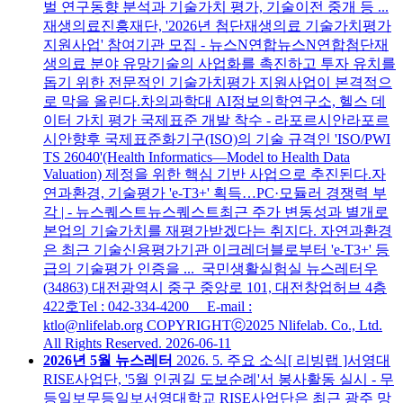
벌 연구동향 분석과 기술가치 평가, 기술이전 중개 등 ...
재생의료진흥재단, '2026년 첨단재생의료 기술가치평가
지원사업' 참여기관 모집 - 뉴스N연합뉴스N연합첨단재
생의료 분야 유망기술의 사업화를 촉진하고 투자 유치를
돕기 위한 전문적인 기술가치평가 지원사업이 본격적으
로 막을 올린다.차의과학대 AI정보의학연구소, 헬스 데
이터 가치 평가 국제표준 개발 착수 - 라포르시안라포르
시안향후 국제표준화기구(ISO)의 기술 규격인 'ISO/PWI
TS 26040'(Health Informatics—Model to Health Data
Valuation) 제정을 위한 핵심 기반 사업으로 추진된다.자
연과환경, 기술평가 'e-T3+' 획득…PC·모듈러 경쟁력 부
각 | - 뉴스퀘스트뉴스퀘스트최근 주가 변동성과 별개로
본업의 기술가치를 재평가받겠다는 취지다. 자연과환경
은 최근 기술신용평가기관 이크레더블로부터 'e-T3+' 등
급의 기술평가 인증을 ... 국민생활실험실 뉴스레터우
(34863) 대전광역시 중구 중앙로 101, 대전창업허브 4층
422호Tel : 042-334-4200 E-mail :
ktlo@nlifelab.org COPYRIGHTⓒ2025 Nlifelab. Co., Ltd.
All Rights Reserved.
2026-06-11
2026년 5월 뉴스레터
2026. 5. 주요 소식[ 리빙랩 ]서영대
RISE사업단, '5월 인권길 도보순례'서 봉사활동 실시 - 무
등일보무등일보서영대학교 RISE사업단은 최근 광주 망