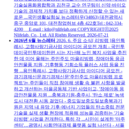
기술실용화융합학과 김천규 교수 연구팀이 신약·바이오
기술의 경제적 가치를 보다 정확하게 산정할 수 있는 새
로운 ...국민생활실험실 뉴스레터우(34863) 대전광역시
중구 중앙로 101, 대전창업허브 4층 422호Tel : 042-334-
4200 E-mail : ktlo@nlifelab.org COPYRIGHTⓒ2025
Nlifelab. Co., Ltd. All Rights Reserved.
2026-07-21
2026년 6월 뉴스레터
2026. 6. 주요 소식[ 리빙랩 ]용인특
례시, 고향사랑기금사업 아이디어 공모전 개최 - 국민투
데이국민투데이한편 시는 지난해 노인 복지 사업을 추진
한 데 이어 올해는 주민주도 마을리빙랩, 장애아동 응급
안전물품 지원, 기후행동 기회소득 플러스 사업 등을 진
행 ...용인특례시, 고향사랑기금사업 아이디어 공모전 -
경기경제신문경기경제신문'주민주도 마을리빙랩 프로
젝트'는 주민들이 직접 참여해 생활 속 불편 사항을 발굴
하고 개선하는 마을공동체 기반 사업이고, '장애아동 응
급안전물품 지원 ...충북과기원-충주시, '탄소 제로' 녹색
도시 대전환 시동 걸었다 - 중도일보중도일보충북과기
원은 지역 내 유망 기후·에너지 기업들의 탄소중립 전문
기술을 실제 생활 현장에 적용해 성능을 검증하는 '기술
리빙랩' 사업을 전개한다. 특히 각 ...시민이 설계한 '마주
센터'…광명시 사회연대경제 플랫폼 실험 나선다 - 서플