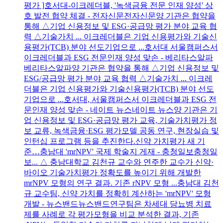
평가 ]호서대-이크레더블, '녹색금융 전문 인재 양성' 상
호 발전 협약 체결 - 전자신문전자신문양 기관은 협약을
통해 △기업 신용정보 및 ESG·공급망 평가 분야 교육 협
력 △기술가치 ... 이크레더블은 기업 신용평가와 기술신
용평가(TCB) 분야 선도기업으로 ...호서대 서울캠퍼스서
이크레더블과 ESG 전문인재 양성 맞손 - 베리타스알파
베리타스알파양 기관은 협약을 통해 △기업 신용정보 및
ESG/공급망 평가 분야 교육 협력 △기술가치 ... 이크레
더블은 기업 신용평가와 기술신용평가(TCB) 분야 선도
기업으로 ...호서대, 서울캠퍼스서 이크레더블과 ESG 전
문인재 양성 맞손 - 네이트 뉴스네이트 뉴스양 기관은 기
업 신용정보 및 ESG·공급망 평가 교육, 기술가치평가 정
보 교류, 녹색금융·ESG 평가모델 공동 연구, 현장실습 및
인턴십 프로그램 등을 추진한다.신약 가치평가 새 기
준…충남대 'mrNPV' 국제 학술지 게재 - 충청일보충청일
보... △ 충남대학교 김천규 교수와 연주한 교수가 신약·
바이오 기술가치평가 정확도를 높이기 위해 개발한
mrNPV 모형의 연구 결과. 기존 rNPV 모형 ...충남대 김천
규 교수팀, 신약 가치를 정확히 계산하는 'mrNPV' 모형
개발 - 뉴스밴드뉴스밴드연구팀은 차세대 당뇨병 치료
제를 사례로 각 평가모형을 비교 분석한 결과, 기존