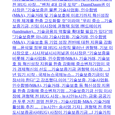
전 HUG 사장…"벤처 4대 강국 도약" - DaumDaum권 이
사장은 "기술보증은 물론 기술사업화, 인수합병
(M&A), 기술거래 및 기술보호에 이르기까지 혁신성장
지원 체계를 한층 고도화할 것"이라며 "우리 중소 ...기술
보증기금, 신임 이사장에 권형택 임명 |핸드메이커
(handmaker)... 기술금융의 역할을 확대할 필요가 있다"며
"기술보증뿐 아니라 기술사업화, 기술거래, 인수합병
(M&A), 기술보호 등 기업 성장 전반에 대한 지원을 강화
해 ...윤석열 정부 때 HUG 사장직 물러난 권형택, 기보 이
사장으로 - 시사저널시사저널권 이사장은 “기술보증을
비롯해 기술사업화, 인수합병(M&A), 기술거래, 기술보
호 등 혁신성장 지원을 한층 강화해 중소벤처기업이 국
가 경제혁신의 선도 ...기술보증기금 권형택 이사장 …3
년 임기 시작 - 국제뉴스국제뉴스... 기술보증기금이 앞
장서야 한다"고 강조했다.이어 "기술보증, 기술사업화,
인수합병(M&A), 기술거래, 기술보호 등 혁신성장 지원
을 한층 강화해 중소벤처기업 ...기술보증기금 신임 이사
장에 권형택 전 HUG 사장 - 뉴시안뉴시안- 금융·공공기
관 두루 거친 경영 전문가 - 기술사업화·M&A·기술거래
활성화 추진 ... ［뉴시안= 송서영 기자］권형택 전 주택
도시보증공사(HUG) 사장이 기술보증기금 ...[ 기술가치