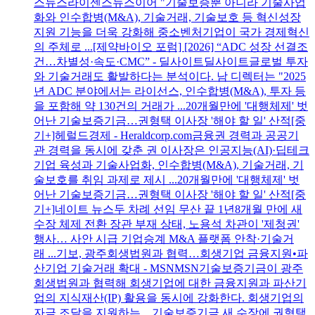
스뉴스라이센스뉴스이어 "기술보증뿐 아니라 기술사업
화와 인수합병(M&A), 기술거래, 기술보호 등 혁신성장
지원 기능을 더욱 강화해 중소벤처기업이 국가 경제혁신
의 주체로 ...[제약바이오 포럼] [2026] “ADC 성장 선결조
건…차별성·속도·CMC” - 딜사이트딜사이트글로벌 투자
와 기술거래도 활발하다는 분석이다. 남 디렉터는 "2025
년 ADC 분야에서는 라이선스, 인수합병(M&A), 투자 등
을 포함해 약 130건의 거래가 ...20개월만에 '대행체제' 벗
어난 기술보증기금…권형택 이사장 '해야 할 일' 산적[중
기+]헤럴드경제 - Heraldcorp.com금융권 경력과 공공기
관 경력을 동시에 갖춘 권 이사장은 인공지능(AI)·딥테크
기업 육성과 기술사업화, 인수합병(M&A), 기술거래, 기
술보호를 취임 과제로 제시 ...20개월만에 '대행체제' 벗
어난 기술보증기금…권형택 이사장 '해야 할 일' 산적[중
기+]네이트 뉴스두 차례 선임 무산 끝 1년8개월 만에 새
수장 체제 전환 장관 부재 상태, 노용석 차관이 '제청권'
행사… 사안 시급 기업승계 M&A 플랫폼 안착·기술거
래 ...기보, 광주회생법원과 협력…회생기업 금융지원•파
산기업 기술거래 확대 - MSNMSN기술보증기금이 광주
회생법원과 협력해 회생기업에 대한 금융지원과 파산기
업의 지식재산(IP) 활용을 동시에 강화한다. 회생기업의
자금 조달을 지원하는 ...기술보증기금 새 수장에 권형택