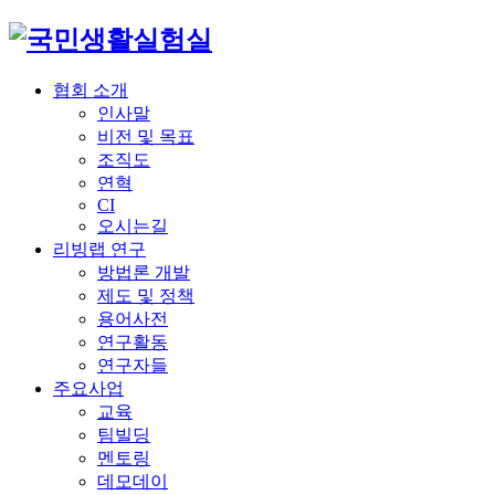
협회 소개
인사말
비전 및 목표
조직도
연혁
CI
오시는길
리빙랩 연구
방법론 개발
제도 및 정책
용어사전
연구활동
연구자들
주요사업
교육
팀빌딩
멘토링
데모데이