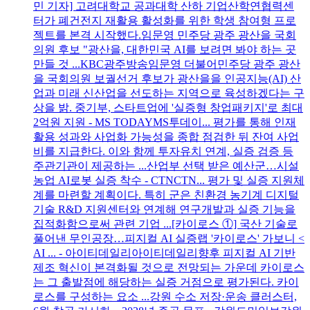
민 기자] 고려대학교 공과대학 산하 기업산학연협력센
터가 폐건전지 재활용 활성화를 위한 학생 참여형 프로
젝트를 본격 시작했다.임문영 민주당 광주 광산을 국회
의원 후보 "광산을, 대한민국 AI를 보려면 봐야 하는 곳
만들 것 ...KBC광주방송임문영 더불어민주당 광주 광산
을 국회의원 보궐선거 후보가 광산을을 인공지능(AI) 산
업과 미래 신산업을 선도하는 지역으로 육성하겠다는 구
상을 밝. 중기부, 스타트업에 '실증형 창업패키지'로 최대
2억원 지원 - MS TODAYMS투데이... 평가를 통해 인재
활용 성과와 사업화 가능성을 종합 점검한 뒤 잔여 사업
비를 지급한다. 이와 함께 투자유치 연계, 실증 검증 등
주관기관이 제공하는 ...산업부 선택 받은 예산군…시설
농업 AI로봇 실증 착수 - CTNCTN... 평가 및 실증 지원체
계를 마련할 계획이다. 특히 군은 친환경 농기계 디지털
기술 R&D 지원센터와 연계해 연구개발과 실증 기능을
집적화함으로써 관련 기업 ... [카이로스 ①] 국산 기술로
풀어낸 무인공장…피지컬 AI 실증랩 '카이로스' 가보니 <
AI ... - 아이티데일리아이티데일리향후 피지컬 AI 기반
제조 혁신이 본격화될 것으로 전망되는 가운데 카이로스
는 그 출발점에 해당하는 실증 거점으로 평가된다. 카이
로스를 구성하는 요소 ...강원 수소 저장·운송 클러스터,