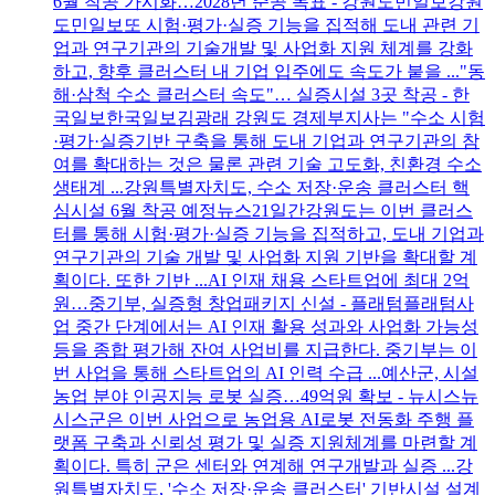
6월 착공 가시화…2028년 준공 목표 - 강원도민일보강원
도민일보또 시험·평가·실증 기능을 집적해 도내 관련 기
업과 연구기관의 기술개발 및 사업화 지원 체계를 강화
하고, 향후 클러스터 내 기업 입주에도 속도가 붙을 ..."동
해·삼척 수소 클러스터 속도"… 실증시설 3곳 착공 - 한
국일보한국일보김광래 강원도 경제부지사는 "수소 시험
·평가·실증기반 구축을 통해 도내 기업과 연구기관의 참
여를 확대하는 것은 물론 관련 기술 고도화, 친환경 수소
생태계 ...강원특별자치도, 수소 저장·운송 클러스터 핵
심시설 6월 착공 예정뉴스21일간강원도는 이번 클러스
터를 통해 시험·평가·실증 기능을 집적하고, 도내 기업과
연구기관의 기술 개발 및 사업화 지원 기반을 확대할 계
획이다. 또한 기반 ...AI 인재 채용 스타트업에 최대 2억
원…중기부, 실증형 창업패키지 신설 - 플래텀플래텀사
업 중간 단계에서는 AI 인재 활용 성과와 사업화 가능성
등을 종합 평가해 잔여 사업비를 지급한다. 중기부는 이
번 사업을 통해 스타트업의 AI 인력 수급 ...예산군, 시설
농업 분야 인공지능 로봇 실증…49억원 확보 - 뉴시스뉴
시스군은 이번 사업으로 농업용 AI로봇 전동화 주행 플
랫폼 구축과 신뢰성 평가 및 실증 지원체계를 마련할 계
획이다. 특히 군은 센터와 연계해 연구개발과 실증 ...강
원특별자치도, '수소 저장·운송 클러스터' 기반시설 설계