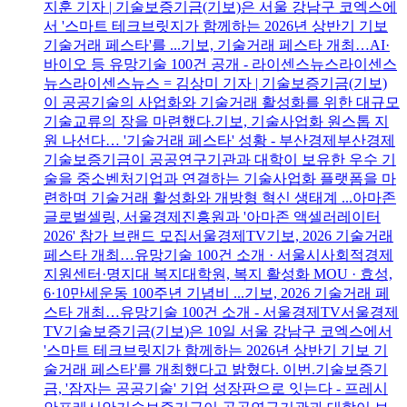
지훈 기자 | 기술보증기금(기보)은 서울 강남구 코엑스에
서 '스마트 테크브릿지가 함께하는 2026년 상반기 기보
기술거래 페스타'를 ...기보, 기술거래 페스타 개최…AI·
바이오 등 유망기술 100건 공개 - 라이센스뉴스라이센스
뉴스라이센스뉴스 = 김상미 기자 | 기술보증기금(기보)
이 공공기술의 사업화와 기술거래 활성화를 위한 대규모
기술교류의 장을 마련했다.기보, 기술사업화 원스톱 지
원 나선다… '기술거래 페스타' 성황 - 부산경제부산경제
기술보증기금이 공공연구기관과 대학이 보유한 우수 기
술을 중소벤처기업과 연결하는 기술사업화 플랫폼을 마
련하며 기술거래 활성화와 개방형 혁신 생태계 ...아마존
글로벌셀링, 서울경제진흥원과 '아마존 액셀러레이터
2026' 참가 브랜드 모집서울경제TV기보, 2026 기술거래
페스타 개최…유망기술 100건 소개 · 서울시사회적경제
지원센터·명지대 복지대학원, 복지 활성화 MOU · 효성,
6·10만세운동 100주년 기념비 ...기보, 2026 기술거래 페
스타 개최…유망기술 100건 소개 - 서울경제TV서울경제
TV기술보증기금(기보)은 10일 서울 강남구 코엑스에서
'스마트 테크브릿지가 함께하는 2026년 상반기 기보 기
술거래 페스타'를 개최했다고 밝혔다. 이번.기술보증기
금, '잠자는 공공기술' 기업 성장판으로 잇는다 - 프레시