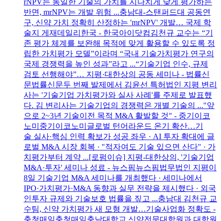
rNPV는 동일한 기술의 가치를 지나치게 낮게 평가하는
반면, mrNPV는 개발 위험 ...충남대-스탠퍼드대 공동연
구, 신약 가치 정확히 산정하는 'mrNPV' 개발… 국제 학
술지 게재데일리한국 - 한국아이닷컴김천규 교수는 “기
존 평가 체계를 보완해 목적에 맞게 활용할 수 있도록 정
립한 가치평가 모델”이라며 “국내 기술가치평가 연구의
국제 경쟁력을 높인 성과”라고 ...“기술기업 인수, 규제
검토 선행해야”… 지평·대한상의 공동 세미나 - 법률신
문법률신문두 번째 발제에서 김윤선 특허법인 지평 변리
사는 '기술기업 가치평가와 실사 사례'를 주제로 발표했
다. 김 변리사는 기술기업의 경쟁력은 개별 기술의 ..."앞
으로 2~3년 기술이전 목적 M&A 활발할 것" - 중기이코
노미중기이코노미글로벌 턴어라운드 온기 확산…기
술 실사·핵심 인력 확보가 성공 좌우 · AI 투자 확대에 글
로벌 M&A 시장 회복 · "적자여도 기술 있으면 산다" · 가
치평가부터 계약 ...[로펌이슈] 지평-대한상의, '기술기업
M&A·투자' 세미나 성료 - 뉴스핌뉴스핌법무법인 지평이
8일 기술기업 M&A 세미나를 개최했다 · 세미나에서
IPO·가치평가·M&A 동향과 실무 전략을 제시했다 · 외국
인투자 규제와 기술보호 법률을 짚고 ...충남대 김천규 교
수팀, 신약 가치평가 새 모형 개발…기술사업화 정확도 -
충청매일충청매일충남대학교 신약전문대학원과 대학원