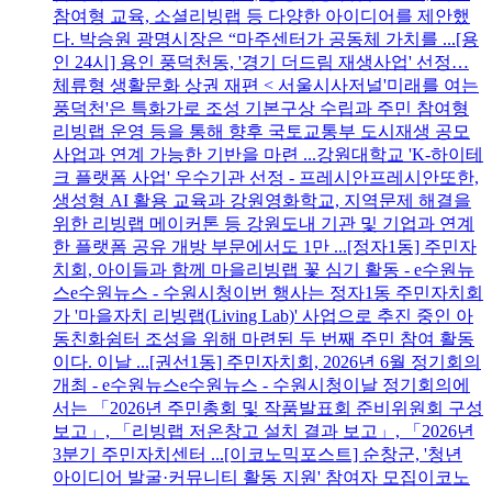
참여형 교육, 소셜리빙랩 등 다양한 아이디어를 제안했
다. 박승원 광명시장은 “마주센터가 공동체 가치를 ...[용
인 24시] 용인 풍덕천동, '경기 더드림 재생사업' 선정…
체류형 생활문화 상권 재편 < 서울시사저널'미래를 여는
풍덕천'은 특화가로 조성 기본구상 수립과 주민 참여형
리빙랩 운영 등을 통해 향후 국토교통부 도시재생 공모
사업과 연계 가능한 기반을 마련 ...강원대학교 'K-하이테
크 플랫폼 사업' 우수기관 선정 - 프레시안프레시안또한,
생성형 AI 활용 교육과 강원영화학교, 지역문제 해결을
위한 리빙랩 메이커톤 등 강원도내 기관 및 기업과 연계
한 플랫폼 공유 개방 부문에서도 1만 ...[정자1동] 주민자
치회, 아이들과 함께 마을리빙랩 꽃 심기 활동 - e수원뉴
스e수원뉴스 - 수원시청이번 행사는 정자1동 주민자치회
가 '마을자치 리빙랩(Living Lab)' 사업으로 추진 중인 아
동친화쉼터 조성을 위해 마련된 두 번째 주민 참여 활동
이다. 이날 ...[권선1동] 주민자치회, 2026년 6월 정기회의
개최 - e수원뉴스e수원뉴스 - 수원시청이날 정기회의에
서는 「2026년 주민총회 및 작품발표회 준비위원회 구성
보고」, 「리빙랩 저온창고 설치 결과 보고」, 「2026년
3분기 주민자치센터 ...[이코노믹포스트] 순창군, '청년
아이디어 발굴·커뮤니티 활동 지원' 참여자 모집이코노