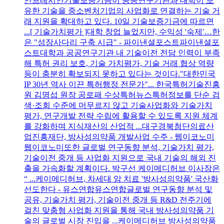
안프레시안기술보증기금이 공공연구기관과 대학이 보
유한 기술을 중소벤처기업의 사업화로 연결하는 기술 거
래 지원을 확대하고 있다. 10일 기술보증기금에 따르면
...[ 기술가치평가 ]대학 창업 늘었지만, 수익성 '숙제'…한
은 "성장사다리 구축 시급" - 파이낸셜포스트파이낸셜포
스트대학과 공공연구기관 내 기술이전 전담 인력이 부족
해 특허 권리 보호, 기술 가치평가, 기술 거래 협상 역량
등이 충분히 확보되지 못하고 있다는 것이다."대한민국
IP 30년 역사 이끈 특허행정 전문가"... 한국특허기술진흥
원 김명섭 원장 공로패 수상특허뉴스특허정보를 단순 검
색·조회 수준에 머무르지 않고 기술사업화와 기술가치
평가, 연구개발 전략 수립에 활용할 수 있도록 지원 체계
를 강화하며 지식재산의 산업적 ...대구경북첨단의료산
업진흥재단, 방사성의약품 개발사업 수주 - 웹이코노미
웹이코노미또한 글로벌 연구동향 분석, 기술가치 평가,
기술이전 중개 등 사업화 지원으로 국내 기술의 해외 진
출을 가속화할 계획이다. 박구선 케이메디허브 이사장은
“ ...케이메디허브, 차세대 암 치료 '방사성의약품' 국산화
선도한다 - 유스연합유스연합글로벌 연구동향 분석 및
공유, 기술가치 평가, 기술이전 중개 등 R&D 전주기에
걸친 맞춤형 사업화 지원을 통해 국내 방사성의약품 기
술의 글로벌 시장 진입을 ...케이메디허브 방사성의약품