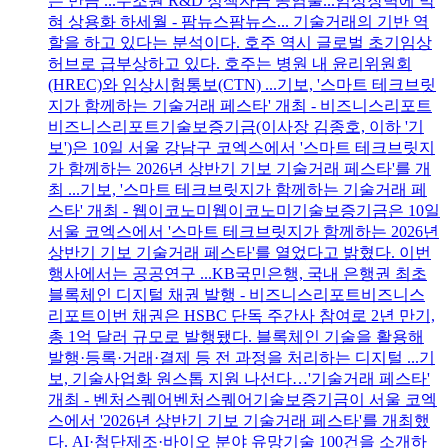
는 만큼 ...수조원 R&D 정책자금 공염불...임상장벽에 막
혀 상용화 하세월 - 팜뉴스팜뉴스... 기술거래의 기반 역
할을 하고 있다는 분석이다. 호주 역시 글로벌 초기임상
허브로 급부상하고 있다. 호주는 병원 내 윤리위원회
(HREC)와 임상시험통보(CTN) ...기보, '스마트 테크브릿
지가 함께하는 기술거래 페스타' 개최 - 비즈니스리포트
비즈니스리포트기술보증기금(이사장 김종호, 이하 '기
보')은 10일 서울 강남구 코엑스에서 '스마트 테크브릿지
가 함께하는 2026년 상반기 기보 기술거래 페스타'를 개
최 ...기보, '스마트 테크브릿지가 함께하는 기술거래 페
스타' 개최 - 웹이코노미웹이코노미기술보증기금은 10일
서울 코엑스에서 '스마트 테크브릿지가 함께하는 2026년
상반기 기보 기술거래 페스타'를 열었다고 밝혔다. 이번
행사에서는 공공연구 ...KB국민은행, 국내 은행권 최초
블록체인 디지털 채권 발행 - 비즈니스리포트비즈니스
리포트이번 채권은 HSBC 단독 주간사 참여로 2년 만기,
총 1억 달러 규모로 발행됐다. 블록체인 기술을 활용해
발행·등록·거래·결제 등 전 과정을 처리하는 디지털 ...기
보, 기술사업화 원스톱 지원 나선다…'기술거래 페스타'
개최 - 벤처스퀘어벤처스퀘어기술보증기금이 서울 코엑
스에서 '2026년 상반기 기보 기술거래 페스타'를 개최했
다. AI·첨단제조·바이오 분야 유망기술 100건을 소개하