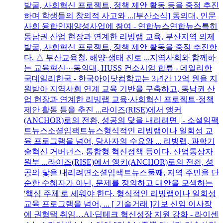
발굴, 사회혁신 프로젝트, 정책 제안 활동 등을 중점 추진
하며 학생들의 창의적 사고와 ...[부산소식] 동의대, 인문
사회 융합인재양성사업에 참여 - 연합뉴스연합뉴스특히
동남권 산업 현장과 연계한 리빙랩 교육, 부산지역 의제
발굴, 사회혁신 프로젝트, 정책 제안 활동을 중점 추진한
다. △ 부산교육청, 해양·생태 진로 ...지역사회와 함께하
는 교육혁신···동의대, HUSS 컨소시엄 합류 - 데일리한
국데일리한국 - 한국아이닷컴학교는 3년간 12억 원을 지
원받아 지역사회 연계 교육 기반을 구축하고, 동남권 산
업 현장과 연계한 리빙랩 교육·사회혁신 프로젝트·정책
제안 활동 등을 추진 ...라이즈(RISE)에서 앵커
(ANCHOR)로의 전환, 성공의 닻을 내리려면 | - 소셜임팩
트뉴스소셜임팩트뉴스형식적인 리빙랩이나 일회성 교
육 프로그램을 넘어, 당사자의 수요와 ... 리빙랩, 과학기
술혁신 거버넌스, 통합형 혁신정책 등이다. 산업통상자
원부 ...라이즈(RISE)에서 앵커(ANCHOR)로의 전환, 성
공의 닻을 내리려면소셜임팩트뉴스둘째, 지역 주민을 단
순한 수혜자가 아닌, 문제를 정의하고 대안을 모색하는
'핵심 주체'로 세워야 한다. 형식적인 리빙랩이나 일회성
교육 프로그램을 넘어, ... [ 기술거래 ]기보 신임 이사장
에 권형택 취임…AI·딥테크 혁신성장 지원 강화 - 라이센