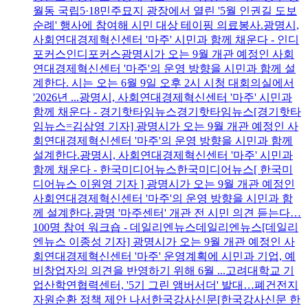
월동 국립5·18민주묘지 광장에서 열린 '5월 인권길 도보
순례' 행사에 참여해 시민 대상 테이핑 의료봉사.광명시,
사회연대경제혁신센터 '마주' 시민과 함께 채운다 - 인디
포커스인디포커스광명시가 오는 9월 개관 예정인 사회
연대경제혁신센터 '마주'의 운영 방향을 시민과 함께 설
계한다. 시는 오는 6월 9일 오후 2시 시청 대회의실에서
'2026년 ...광명시, 사회연대경제혁신센터 '마주' 시민과
함께 채운다 - 경기핫타임뉴스경기핫타임뉴스[경기핫타
임뉴스=김삼영 기자] 광명시가 오는 9월 개관 예정인 사
회연대경제혁신센터 '마주'의 운영 방향을 시민과 함께
설계한다.광명시, 사회연대경제혁신센터 '마주' 시민과
함께 채운다 - 한국미디어뉴스한국미디어뉴스[ 한국미
디어뉴스 이원영 기자 ] 광명시가 오는 9월 개관 예정인
사회연대경제혁신센터 '마주'의 운영 방향을 시민과 함
께 설계한다.광명 '마주센터' 개관 전 시민 의견 듣는다…
100명 참여 워크숍 - 데일리엔뉴스데일리엔뉴스[데일리
엔뉴스 이종성 기자] 광명시가 오는 9월 개관 예정인 사
회연대경제혁신센터 '마주' 운영계획에 시민과 기업, 예
비창업자의 의견을 반영하기 위해 6월 ...고려대학교 기
업산학연협력센터, '5기 그린 앰버서더' 발대…폐건전지
자원순환 정책 제안 나서한국강사신문[한국강사신문 한