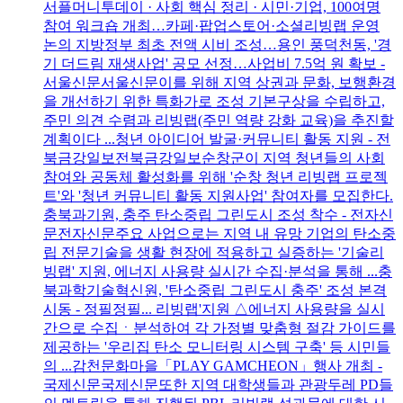
서플머니투데이 · 사회 핵심 정리 · 시민·기업, 100여명
참여 워크숍 개최…카페·팝업스토어·소셜리빙랩 운영
논의 지방정부 최초 전액 시비 조성…용인 풍덕천동, '경
기 더드림 재생사업' 공모 선정…사업비 7.5억 원 확보 -
서울신문서울신문이를 위해 지역 상권과 문화, 보행환경
을 개선하기 위한 특화가로 조성 기본구상을 수립하고,
주민 의견 수렴과 리빙랩(주민 역량 강화 교육)을 추진할
계획이다 ...청년 아이디어 발굴·커뮤니티 활동 지원 - 전
북금강일보전북금강일보순창군이 지역 청년들의 사회
참여와 공동체 활성화를 위해 '순창 청년 리빙랩 프로젝
트'와 '청년 커뮤니티 활동 지원사업' 참여자를 모집한다.
충북과기원, 충주 탄소중립 그린도시 조성 착수 - 전자신
문전자신문주요 사업으로는 지역 내 유망 기업의 탄소중
립 전문기술을 생활 현장에 적용하고 실증하는 '기술리
빙랩' 지원, 에너지 사용량 실시간 수집·분석을 통해 ...충
북과학기술혁신원, '탄소중립 그린도시 충주' 조성 본격
시동 - 정필정필... 리빙랩'지원 △에너지 사용량을 실시
간으로 수집ㆍ분석하여 각 가정별 맞춤형 절감 가이드를
제공하는 '우리집 탄소 모니터링 시스템 구축' 등 시민들
의 ...감천문화마을「PLAY GAMCHEON」행사 개최 -
국제신문국제신문또한 지역 대학생들과 관광두레 PD들