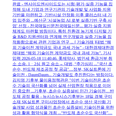
완료 - 엔사이드엔사이드도는 시험·평가·실증 기능을 집
적해 도내 기업과 연구기관의 기술개발 및 사업화 지원
기반을 마련하고, 기반시설 안정화 이후 클러스터 내 기
업 입주와 ...예산군 '시설농업 AI 로봇 실증기반 구축 사
업' 선정 - 전국매일신문전국매일신문... 평가·실증 지원
체계도 마련할 방침이다. 특히 친환경 농기계 디지털 기
술 R&D 지원센터와 연계해 연구개발과 실증 기능을 집
적화함으로써 관련 기업과 연구 ... [ 기술거래 ]대법 “해
외 기술이전 계약금도 국내 과세 가능” - 대한경제대한경
제대법 “해외 기술이전 계약금도 국내 과세 가능”. 기사
입력 2026-05-18 11:40:46. 美제약사, 법인세 환급거부 취
소 소송. 1ㆍ2심 원고 승소→ 대법, “추가심리 ..."국산 초
순수, 반도체 제조공정 첫 공급"…정부, SK실트론에 기
술이전 - DaumDaum... 기술개발도 추진한다는 방침이다.
김지영 기후부 물이용정책관은 "이번 기술이전은 초순
수 기술의 국산화를 넘어 실제 산업현장 적용으로 이어
진 중요한 ...기후부, 초순수 실증설비 민간 기술이전…반
도체 공정 활용 - 뉴시스뉴시스기후부는 18일 경북 구미
소재 SK실트론 구미사업장에서 초순수 생산 국산화 기
술개발 사업 성과물인 초순수 실증설비 기술이전을 위한
성과 활용 협약식을 개최 ...“반도체 초순수도 국산화”…