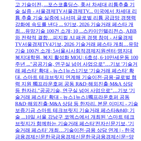
고 기술이전, ...포스코홀딩스, 美서 차세대 리튬추출 기
술 실증 - 서울경제TV서울경제TV... 미국에서 차세대 리
튬 추출 기술 실증에 나서며 글로벌 리튬 공급망 경쟁력
강화에 속도를 낸다 ... 9기보, 2026 기술거래 페스타 개
최…유망기술 100건 소개; 10 ...스카이인텔리전스, ABB
와 전략적 결합…피지컬 AI 패권 경쟁 참여 - 서울경제
TV서울경제TV4기보, 2026 기술거래 페스타 개최…유망
기술 100건 소개; 5서울시사회적경제지원센터·명지대
복지대학원, 복지 활성화 MOU; 6효성, 6·10만세운동 100
주년 ..."공공기술, 연구실 넘어 사업으로"…기보 '기술거
래 페스타' 확대 - 뉴스1뉴스1기보 '기술거래 페스타' 확
대. 스마트 테크브릿지 연계해 기술이전·금융·글로벌 협
력 지원 獨프라운호퍼 공동 R&D·해외진출·M&A 상담
등 한자리."공공기술, 연구실 넘어 사업으로"…기보 '기
술거래 페스타' 확대 - 뉴스1뉴스1獨프라운호퍼 공동
R&D·해외진출·M&A 상담 등 한자리. 본문 이미지 - 기술
보증기금 스마트 테크브릿지 기술거래 페스타&#40; 기
술 ...10일 서울 강남구 코엑스에서 개최된 '스마트 테크
브릿지가 함께하는 기술거래 페스타'전자신문기보, '기
술거래 페스타' 개최…기술이전·금융 상담 연계 | - 한국
금융경제신문한국금융경제신문한국금융경제신문=양