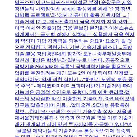
믹포스트[이코노믹포스트=이석균 부장] 순창군은 지역
청년들의 사회참여와 공동체 활성화를 위해 '순창 청년
리빙랩 프로젝트'와 '청년 커뮤니티 활동 지원사업' ... [
기술거래 ]기보, 해외진출기업 금융 현지화 지원 강화…
미국·아세안 진출기업 금융 온보딩 본격화라이센스뉴스
업계에서는 글로벌 경쟁이 심화되는 상황에서 금융 현지
화 역량이 기업 경쟁력을 좌우하는 중요한 요소가 될 것
으로 전망한다. 관련기사. 기보, 기술거래 페스타 ...국방
기술 활용 창업경진대회 참가자 모집 - 중부매일중부매
일신청 대상은 학생부와 일반부로 나뉜다. 공통적으로
국방기술거래장터에 등록된 국방과학기술을 활용해 사
업화를 추진하려는 개인 또는 2인 이상 팀이면 신청할 ...
제약바이오, 악재 겹친 상반기…“하반기 모멘텀 보유 종
목 주목” - 메디코파마메디코파마하반기 기술거래 확대
가능성은 긍정적 요인으로 꼽혔다. 5월 이후 큐라클·맵
티스의 망막질환 타깃 이중항체 기술이전, 아리바이오의
경구용 알츠하이머 치료 ...알테오젠, SC제형 유럽특허
확보…한미·오스코텍은 조단위 기술수출 성사 - 서울경
제서울경제정유경 신영증권 연구원은 “5월 이후 기술거
래가 재개되며 식어 있던 투자심리를 자극하고 있다”며
“글로벌 제약사들의 기술거래는 통상 하반기에 집중되