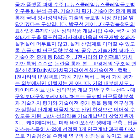
국가 플랫폼 과제 수주 | - 뉴스클레임뉴스클레임글로벌
연구동향 분석·공유, 기술가치 평가, 기술이전 중개 등을
통해 국내 방사성의약품 기술의 글로벌 시장 진입을 앞
당기겠다는 구상입니다. 박구선 케이 ...대구경북첨단의
료산업진흥재단 방사성의약품 개발사업 수주, 국가차원
생태계 구축 목표한국시사경제아울러 연구개발 성과가
실험실에 머무르지 않고, 실제 산업계로 이어질 수 있도
록 △글로벌 연구동향 분석 및 공유 △기술가치 평가 △
기술이전 중개 등 R&D 전 ...[전사라의 IP 임팩트] '가치
기반 특허 수수료' 논란을 통해 본… IP경제의 '구조적 변
화' 신호IPDailyAll가치평가라이센싱기술이전 · 컬럼 ·
[전사라의 IP 임팩트] '가치 기반 특허 ... 특허 가치 평가
는 외부에서만 이뤄지는 게 아니다. 기업 내부에서도 ...
케이메디허브 방사성의약품 개발 기반 구축 나선다 - 대
구일보대구일보케이메디허브는 글로벌 연구동향 분석
과 기술가치 평가와 기술이전 중개 등을 통해 연구성과
가 실험실 단계에 머물지 않고 산업 현장으로 이어질 수
있도록 지원 ...방사성의약품 기술개발부터 창업지원까
지… 케이메디허브, 미래 바이오산업 생태계 구축 ...웹플
러스뉴스특히 사업에 선정된 3개 연구개발 과제를 대상
으로 기술검증을 수행해 연구의 신뢰성을 높이고, 글로