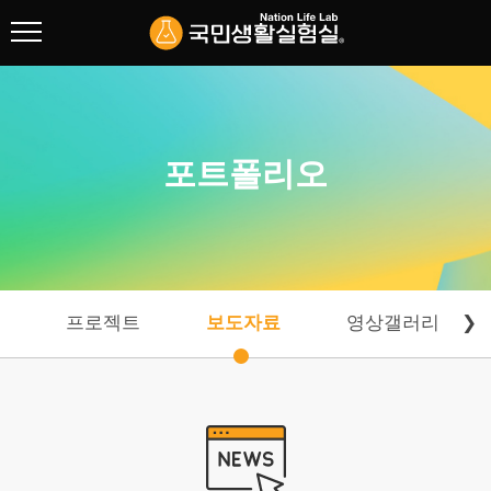
협회 소개
리빙랩 연구
포트폴리오
주요사업
포트폴리오
프로젝트
보도자료
영상갤러리
❯
프로젝트
보도자료
영상갤러리
포토갤러리