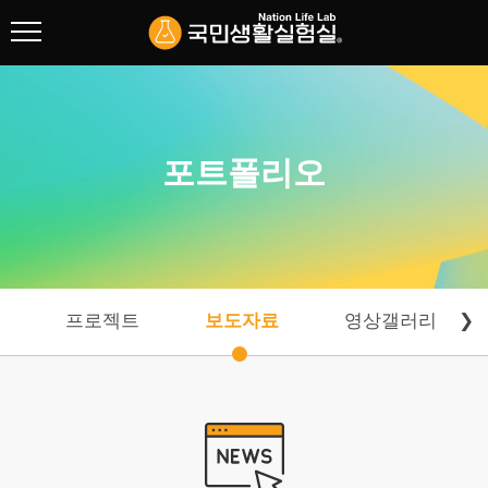
협회 소개
리빙랩 연구
포트폴리오
주요사업
포트폴리오
프로젝트
보도자료
영상갤러리
❯
프로젝트
보도자료
영상갤러리
포토갤러리