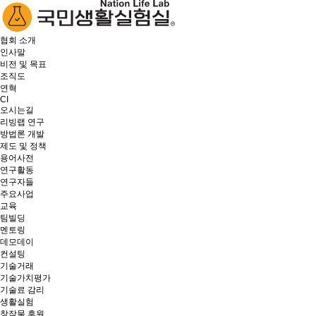
협회 소개
인사말
비전 및 목표
조직도
연혁
CI
오시는길
리빙랩 연구
방법론 개발
제도 및 정책
용어사전
연구활동
연구자들
주요사업
교육
팀빌딩
멘토링
데모데이
컨설팅
기술거래
기술가치평가
기술료 감리
생활실험
창작물 후원