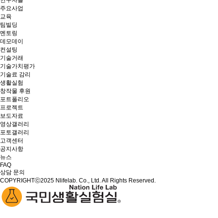
연구자들
주요사업
교육
팀빌딩
멘토링
데모데이
컨설팅
기술거래
기술가치평가
기술료 감리
생활실험
창작물 후원
포트폴리오
프로젝트
보도자료
영상갤러리
포토갤러리
고객센터
공지사항
뉴스
FAQ
상담 문의
COPYRIGHTⓒ2025 Nlifelab. Co., Ltd. All Rights Reserved.