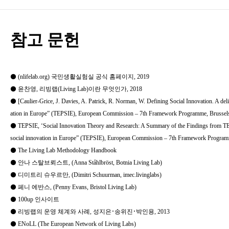
참고 문헌
⚫ (nlifelab.org) 국민생활실험실 공식 홈페이지, 2019
⚫ 윤찬영, 리빙랩(Living Lab)이란 무엇인가, 2018
⚫ [Caulier-Grice, J. Davies, A. Patrick, R. Norman, W. Defining Social
Innovation. A deli
ation in Europe”
(TEPSIE), European Commission ‒ 7th Framework Programme,
Brussel
⚫ TEPSIE, ʻSocial Innovation Theory and Research: A Summary of the
Findings from TEP
social
innovation in Europe” (TEPSIE), European Commission ‒ 7th Framework
Program
⚫ The Living Lab Methodology Handbook
⚫ 안나 스탈브뢰스트, (Anna Ståhlbröst, Botnia Living Lab)
⚫ 디미트리 슈우르만, (Dimitri Schuurman, imec.livinglabs)
⚫ 페니 에반스, (Penny Evans, Bristol Living Lab)
⚫ 100up 인사이트
⚫ 리빙랩의 운영 체계와 사례, 성지은･송위진･박인용, 2013
⚫ ENoLL (The European Network of Living Labs)