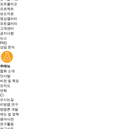
포트폴리오
프로젝트
보도자료
영상갤러리
포토갤러리
고객센터
공지사항
뉴스
FAQ
상담 문의
주메뉴
협회 소개
인사말
비전 및 목표
조직도
연혁
CI
오시는길
리빙랩 연구
방법론 개발
제도 및 정책
용어사전
연구활동