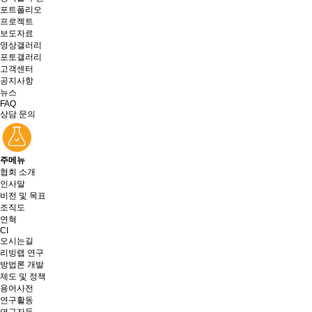
포트폴리오
프로젝트
보도자료
영상갤러리
포토갤러리
고객센터
공지사항
뉴스
FAQ
상담 문의
주메뉴
협회 소개
인사말
비전 및 목표
조직도
연혁
CI
오시는길
리빙랩 연구
방법론 개발
제도 및 정책
용어사전
연구활동