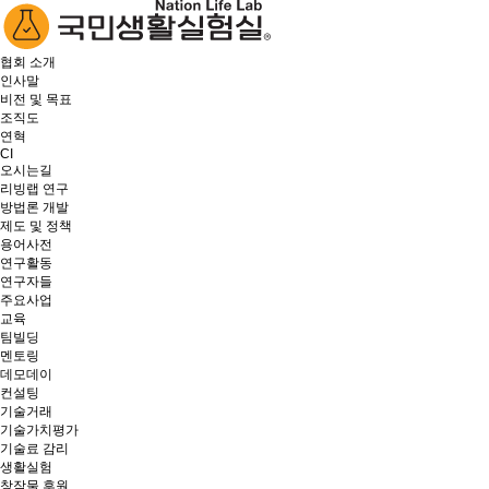
협회 소개
인사말
비전 및 목표
조직도
연혁
CI
오시는길
리빙랩 연구
방법론 개발
제도 및 정책
용어사전
연구활동
연구자들
주요사업
교육
팀빌딩
멘토링
데모데이
컨설팅
기술거래
기술가치평가
기술료 감리
생활실험
창작물 후원