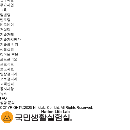
연구자들
주요사업
교육
팀빌딩
멘토링
데모데이
컨설팅
기술거래
기술가치평가
기술료 감리
생활실험
창작물 후원
포트폴리오
프로젝트
보도자료
영상갤러리
포토갤러리
고객센터
공지사항
뉴스
FAQ
상담 문의
COPYRIGHTⓒ2025 Nlifelab. Co., Ltd. All Rights Reserved.