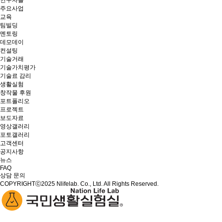
연구자들
주요사업
교육
팀빌딩
멘토링
데모데이
컨설팅
기술거래
기술가치평가
기술료 감리
생활실험
창작물 후원
포트폴리오
프로젝트
보도자료
영상갤러리
포토갤러리
고객센터
공지사항
뉴스
FAQ
상담 문의
COPYRIGHTⓒ2025 Nlifelab. Co., Ltd. All Rights Reserved.