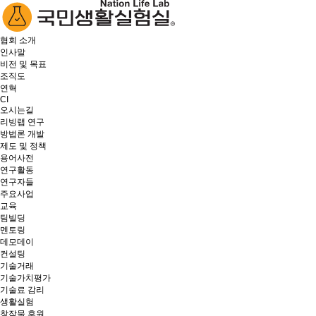
협회 소개
인사말
비전 및 목표
조직도
연혁
CI
오시는길
리빙랩 연구
방법론 개발
제도 및 정책
용어사전
연구활동
연구자들
주요사업
교육
팀빌딩
멘토링
데모데이
컨설팅
기술거래
기술가치평가
기술료 감리
생활실험
창작물 후원