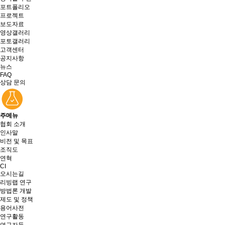
포트폴리오
프로젝트
보도자료
영상갤러리
포토갤러리
고객센터
공지사항
뉴스
FAQ
상담 문의
주메뉴
협회 소개
인사말
비전 및 목표
조직도
연혁
CI
오시는길
리빙랩 연구
방법론 개발
제도 및 정책
용어사전
연구활동