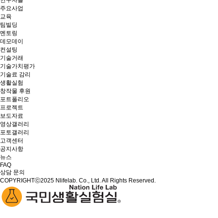
연구자들
주요사업
교육
팀빌딩
멘토링
데모데이
컨설팅
기술거래
기술가치평가
기술료 감리
생활실험
창작물 후원
포트폴리오
프로젝트
보도자료
영상갤러리
포토갤러리
고객센터
공지사항
뉴스
FAQ
상담 문의
COPYRIGHTⓒ2025 Nlifelab. Co., Ltd. All Rights Reserved.