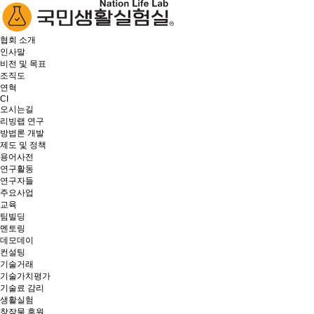
협회 소개
인사말
비전 및 목표
조직도
연혁
CI
오시는길
리빙랩 연구
방법론 개발
제도 및 정책
용어사전
연구활동
연구자들
주요사업
교육
팀빌딩
멘토링
데모데이
컨설팅
기술거래
기술가치평가
기술료 감리
생활실험
창작물 후원