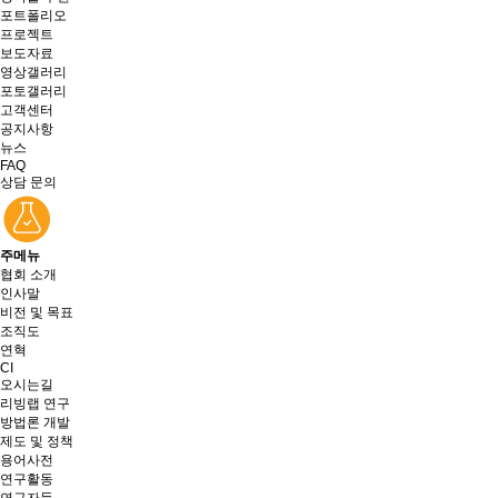
포트폴리오
프로젝트
보도자료
영상갤러리
포토갤러리
고객센터
공지사항
뉴스
FAQ
상담 문의
주메뉴
협회 소개
인사말
비전 및 목표
조직도
연혁
CI
오시는길
리빙랩 연구
방법론 개발
제도 및 정책
용어사전
연구활동