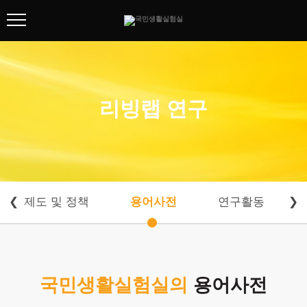
협회 소개
리빙랩 연구
리빙랩 연구
방법론 개발
제도 및 정책
용어사전
❮
제도 및 정책
용어사전
연구활동
❯
연구활동
연구자들
주요사업
국민생활실험실의
용어사전