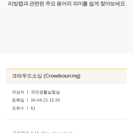
포트폴리오
리빙랩과 관련된 주요 용어의 의미를 쉽게 찾아보세요
고객센터
COPYRIGHTⓒ2025 Nlifelab. Co., Ltd. All Rights Reserved.
크라우드소싱 (Crowdsourcing)
작성자
국민생활실험실
등록일
26-04-21 15:20
조회수
61