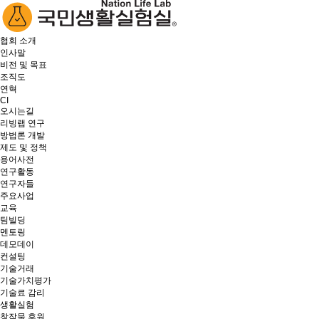
협회 소개
인사말
비전 및 목표
조직도
연혁
CI
오시는길
리빙랩 연구
방법론 개발
제도 및 정책
용어사전
연구활동
연구자들
주요사업
교육
팀빌딩
멘토링
데모데이
컨설팅
기술거래
기술가치평가
기술료 감리
생활실험
창작물 후원