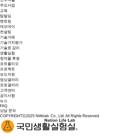
연구자들
주요사업
교육
팀빌딩
멘토링
데모데이
컨설팅
기술거래
기술가치평가
기술료 감리
생활실험
창작물 후원
포트폴리오
프로젝트
보도자료
영상갤러리
포토갤러리
고객센터
공지사항
뉴스
FAQ
상담 문의
COPYRIGHTⓒ2025 Nlifelab. Co., Ltd. All Rights Reserved.