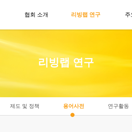
협회 소개
리빙랩 연구
주
인사말
방법론 개발
비전 및 목표
제도 및 정책
리빙랩 연구
조직도
용어사전
연혁
연구활동
데
CI
연구자들
오시는길
기
제도 및 정책
용어사전
연구활동
기술
기술