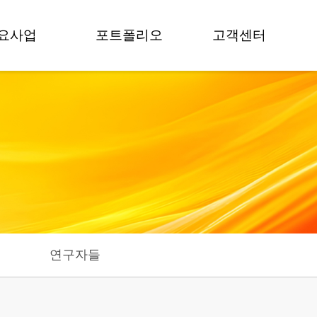
요사업
포트폴리오
고객센터
교육
프로젝트
공지사항
팀빌딩
보도자료
뉴스
멘토링
영상갤러리
FAQ
모데이
포토갤러리
상담 문의
컨설팅
술거래
연구자들
가치평가
료 감리