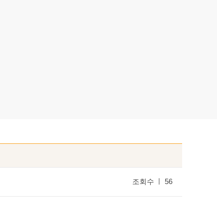
활실험
물 후원
조회수
56