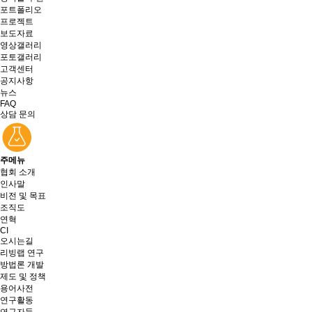
포트폴리오
프로젝트
보도자료
영상갤러리
포토갤러리
고객센터
공지사항
뉴스
FAQ
상담 문의
주메뉴
협회 소개
인사말
비전 및 목표
조직도
연혁
CI
오시는길
리빙랩 연구
방법론 개발
제도 및 정책
용어사전
연구활동