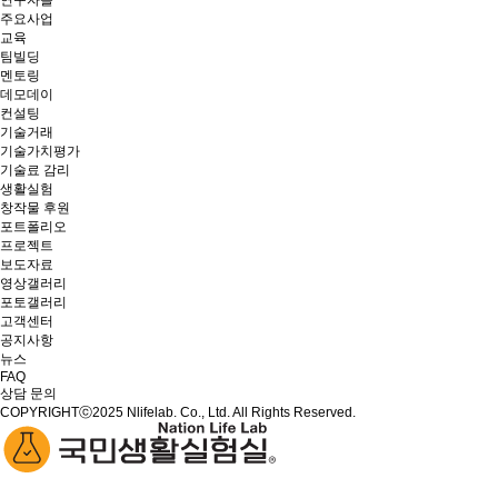
연구자들
주요사업
교육
팀빌딩
멘토링
데모데이
컨설팅
기술거래
기술가치평가
기술료 감리
생활실험
창작물 후원
포트폴리오
프로젝트
보도자료
영상갤러리
포토갤러리
고객센터
공지사항
뉴스
FAQ
상담 문의
COPYRIGHTⓒ2025 Nlifelab. Co., Ltd. All Rights Reserved.