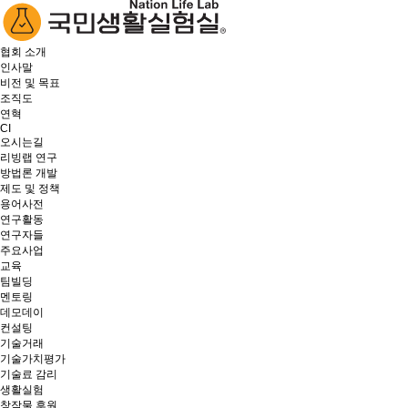
협회 소개
인사말
비전 및 목표
조직도
연혁
CI
오시는길
리빙랩 연구
방법론 개발
제도 및 정책
용어사전
연구활동
연구자들
주요사업
교육
팀빌딩
멘토링
데모데이
컨설팅
기술거래
기술가치평가
기술료 감리
생활실험
창작물 후원