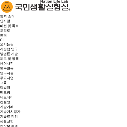
협회 소개
인사말
비전 및 목표
조직도
연혁
CI
오시는길
리빙랩 연구
방법론 개발
제도 및 정책
용어사전
연구활동
연구자들
주요사업
교육
팀빌딩
멘토링
데모데이
컨설팅
기술거래
기술가치평가
기술료 감리
생활실험
창작물 후원