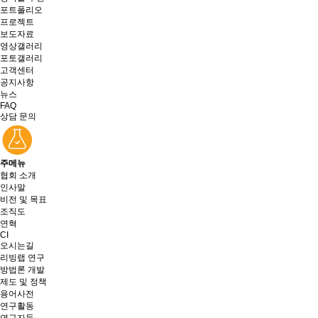
포트폴리오
프로젝트
보도자료
영상갤러리
포토갤러리
고객센터
공지사항
뉴스
FAQ
상담 문의
주메뉴
협회 소개
인사말
비전 및 목표
조직도
연혁
CI
오시는길
리빙랩 연구
방법론 개발
제도 및 정책
용어사전
연구활동