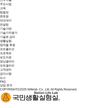
연구자들
주요사업
교육
팀빌딩
멘토링
데모데이
컨설팅
기술거래
기술가치평가
기술료 감리
생활실험
창작물 후원
포트폴리오
프로젝트
보도자료
영상갤러리
포토갤러리
고객센터
공지사항
뉴스
FAQ
상담 문의
COPYRIGHTⓒ2025 Nlifelab. Co., Ltd. All Rights Reserved.