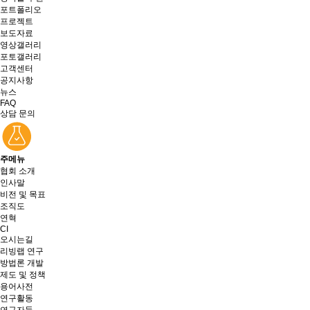
포트폴리오
프로젝트
보도자료
영상갤러리
포토갤러리
고객센터
공지사항
뉴스
FAQ
상담 문의
주메뉴
협회 소개
인사말
비전 및 목표
조직도
연혁
CI
오시는길
리빙랩 연구
방법론 개발
제도 및 정책
용어사전
연구활동