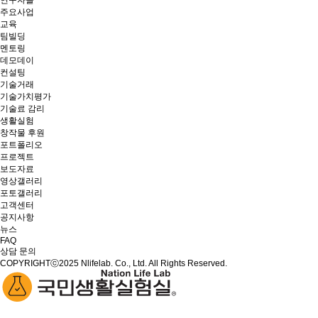
연구자들
주요사업
교육
팀빌딩
멘토링
데모데이
컨설팅
기술거래
기술가치평가
기술료 감리
생활실험
창작물 후원
포트폴리오
프로젝트
보도자료
영상갤러리
포토갤러리
고객센터
공지사항
뉴스
FAQ
상담 문의
COPYRIGHTⓒ2025 Nlifelab. Co., Ltd. All Rights Reserved.