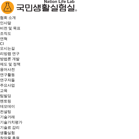
협회 소개
인사말
비전 및 목표
조직도
연혁
CI
오시는길
리빙랩 연구
방법론 개발
제도 및 정책
용어사전
연구활동
연구자들
주요사업
교육
팀빌딩
멘토링
데모데이
컨설팅
기술거래
기술가치평가
기술료 감리
생활실험
창작물 후원