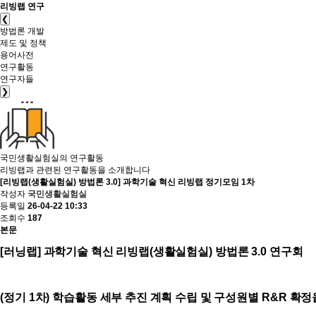
리빙랩 연구
❮
방법론 개발
제도 및 정책
용어사전
연구활동
연구자들
❯
국민생활실험실의
연구활동
리빙랩과 관련된 연구활동을 소개합니다
[리빙랩(생활실험실) 방법론 3.0] 과학기술 혁신 리빙랩 정기모임 1차
작성자
국민생활실험실
등록일
26-04-22 10:33
조회수
187
본문
[
러닝랩
]
과학기술 혁신 리빙랩
(
생활실험실
)
방법론
3.0
연구회
(
정기
1
차
)
학습활동 세부 추진 계획 수립 및 구성원별
R&R
확정