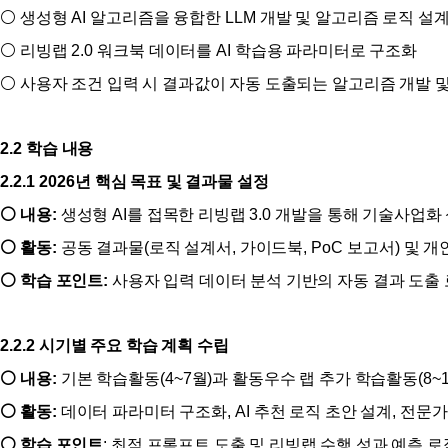
⚪
생성형
AI
알고리즘을 융합한
LLM
개발 및 알고리즘 로직 설
⚪
리빙랩
2.0
워크북 데이터를
AI
학습용 파라미터로 구조화
⚪
사용자 조건 입력 시 결과값이 자동 도출되는 알고리즘 개발 
2.2
학습 내용
2.2.1 2026
년 핵심 목표 및 결과물 설정
⚪
내용
:
생성형
AI
를 접목한 리빙랩
3.0
개발을 통해 기술사업화
⚪
활동
:
공동 결과물
(
로직 설계서
,
가이드북
, PoC
보고서
)
및 개
⚪
학습 포인트
:
사용자 입력 데이터 분석 기반의 자동 결과 도출
2.2.2
시기별 주요 학습 계획 수립
⚪
내용
:
기본 학습활동
(4~7
월
)
과 활동우수 랩 추가 학습활동
(8~
⚪
활동
:
데이터 파라미터 구조화
, AI
추천 로직 초안 설계
,
전문가
⚪
학습 포인트
:
최적 프롬프트 도출 및 리빙랩 수행 성과 예측 로