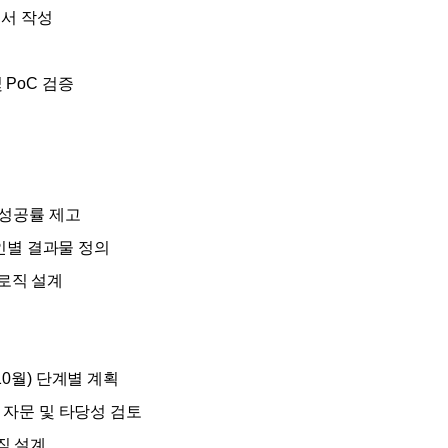
계서 작성
및
PoC
검증
 성공률 제고
인별 결과물 정의
 로직 설계
10
월
)
단계별 계획
 자문 및 타당성 검토
직 설계