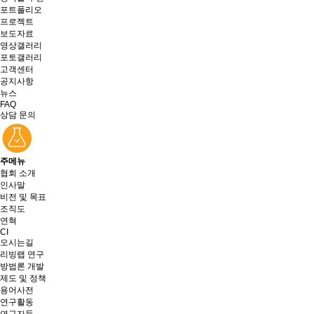
포트폴리오
프로젝트
보도자료
영상갤러리
포토갤러리
고객센터
공지사항
뉴스
FAQ
상담 문의
주메뉴
협회 소개
인사말
비전 및 목표
조직도
연혁
CI
오시는길
리빙랩 연구
방법론 개발
제도 및 정책
용어사전
연구활동