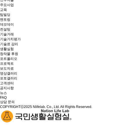
연구자들
주요사업
교육
팀빌딩
멘토링
데모데이
컨설팅
기술거래
기술가치평가
기술료 감리
생활실험
창작물 후원
포트폴리오
프로젝트
보도자료
영상갤러리
포토갤러리
고객센터
공지사항
뉴스
FAQ
상담 문의
COPYRIGHTⓒ2025 Nlifelab. Co., Ltd. All Rights Reserved.