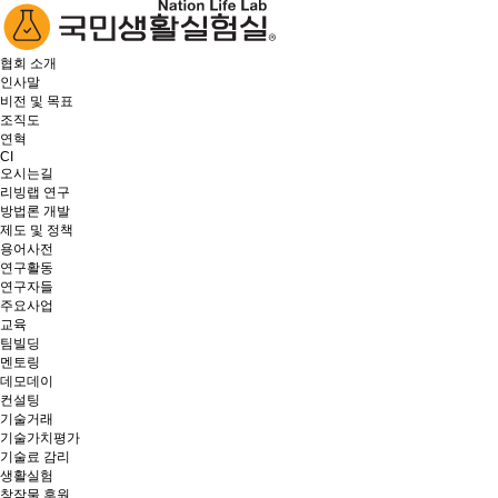
협회 소개
인사말
비전 및 목표
조직도
연혁
CI
오시는길
리빙랩 연구
방법론 개발
제도 및 정책
용어사전
연구활동
연구자들
주요사업
교육
팀빌딩
멘토링
데모데이
컨설팅
기술거래
기술가치평가
기술료 감리
생활실험
창작물 후원