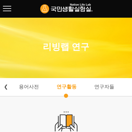
협회 소개
리빙랩 연구
리빙랩 연구
방법론 개발
제도 및 정책
용어사전
책
❮
용어사전
연구활동
연구자들
연구활동
연구자들
주요사업