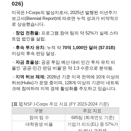
026)
미국은 I-Corps의 발상지로서, 2025년 발행된 이년주기 
보고서(Biennial Report)에 따르면 누적 성과가 비약적으
로 상승했습니다.
 - 
창업 전환율:
 프로그램 참여 팀의 약 52%가 실제 스타
트업 법인을 설립.
 - 
후속 투자 유치:
 누적 약 
70억 1,000만 달러 ($7.01B)
이상의 후속 펀딩 달성.
- 
자금 효율성:
 공공 투입 예산 대비 민간 투자 유치 비
율인 '공공-민간 펀딩 비율'은 약 1:3 
수준으로 분석됨.
 - 
지역 허브 체제:
 2026년 기준 미국 전역에 10개 이상의 
허브(Hubs)가 운영 중이며, 128개 이상의 기관이 네트워
크에 참여하여 지역 경제 활성화를 주도하고 있습니다.
[표 1]
NSF I-Corps 주요 지표 (FY 2023-2024 기준)
구분
주요 지표
참여 팀 수
685팀 (회계연도 기준)
대학원생 비율
기업가 리드(EL) 중 57%가
석·박사 과정생