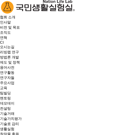
협회 소개
인사말
비전 및 목표
조직도
연혁
CI
오시는길
리빙랩 연구
방법론 개발
제도 및 정책
용어사전
연구활동
연구자들
주요사업
교육
팀빌딩
멘토링
데모데이
컨설팅
기술거래
기술가치평가
기술료 감리
생활실험
창작물 후원