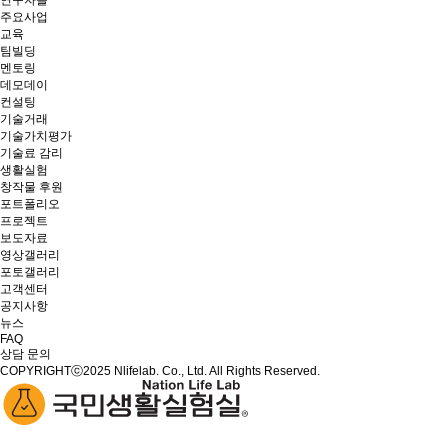
연구자들
주요사업
교육
팀빌딩
멘토링
데모데이
컨설팅
기술거래
기술가치평가
기술료 감리
생활실험
창작물 후원
포트폴리오
프로젝트
보도자료
영상갤러리
포토갤러리
고객센터
공지사항
뉴스
FAQ
상담 문의
COPYRIGHTⓒ2025 Nlifelab. Co., Ltd. All Rights Reserved.