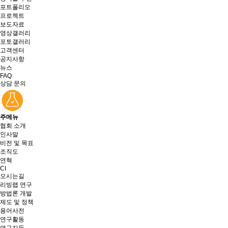
포트폴리오
프로젝트
보도자료
영상갤러리
포토갤러리
고객센터
공지사항
뉴스
FAQ
상담 문의
주메뉴
협회 소개
인사말
비전 및 목표
조직도
연혁
CI
오시는길
리빙랩 연구
방법론 개발
제도 및 정책
용어사전
연구활동