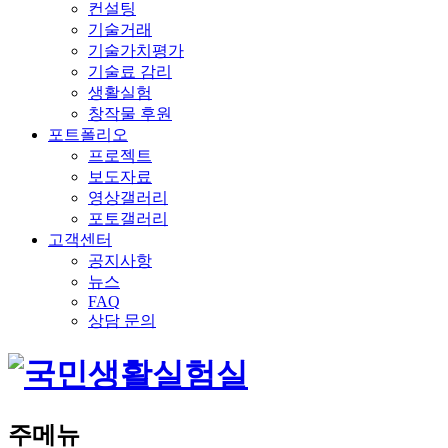
컨설팅
기술거래
기술가치평가
기술료 감리
생활실험
창작물 후원
포트폴리오
프로젝트
보도자료
영상갤러리
포토갤러리
고객센터
공지사항
뉴스
FAQ
상담 문의
주메뉴