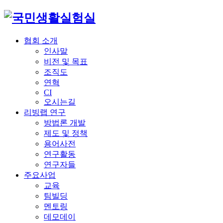
협회 소개
인사말
비전 및 목표
조직도
연혁
CI
오시는길
리빙랩 연구
방법론 개발
제도 및 정책
용어사전
연구활동
연구자들
주요사업
교육
팀빌딩
멘토링
데모데이