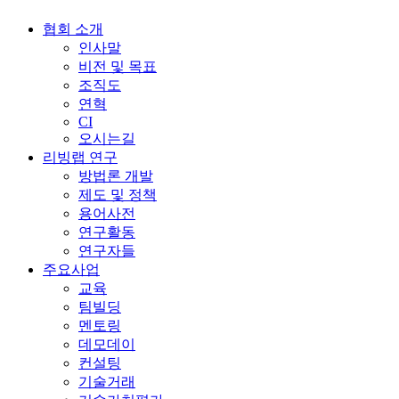
협회 소개
인사말
비전 및 목표
조직도
연혁
CI
오시는길
리빙랩 연구
방법론 개발
제도 및 정책
용어사전
연구활동
연구자들
주요사업
교육
팀빌딩
멘토링
데모데이
컨설팅
기술거래