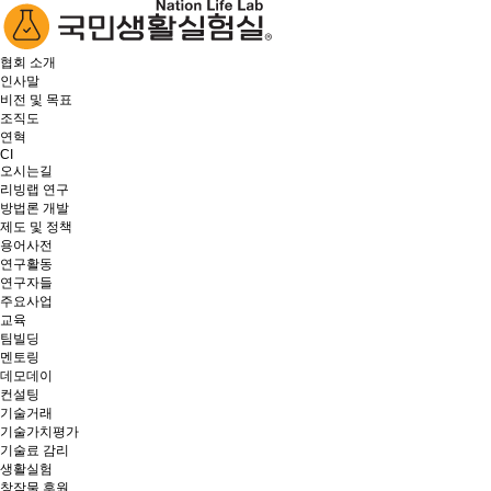
협회 소개
인사말
비전 및 목표
조직도
연혁
CI
오시는길
리빙랩 연구
방법론 개발
제도 및 정책
용어사전
연구활동
연구자들
주요사업
교육
팀빌딩
멘토링
데모데이
컨설팅
기술거래
기술가치평가
기술료 감리
생활실험
창작물 후원