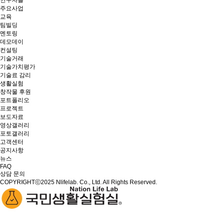
연구자들
주요사업
교육
팀빌딩
멘토링
데모데이
컨설팅
기술거래
기술가치평가
기술료 감리
생활실험
창작물 후원
포트폴리오
프로젝트
보도자료
영상갤러리
포토갤러리
고객센터
공지사항
뉴스
FAQ
상담 문의
COPYRIGHTⓒ2025 Nlifelab. Co., Ltd. All Rights Reserved.