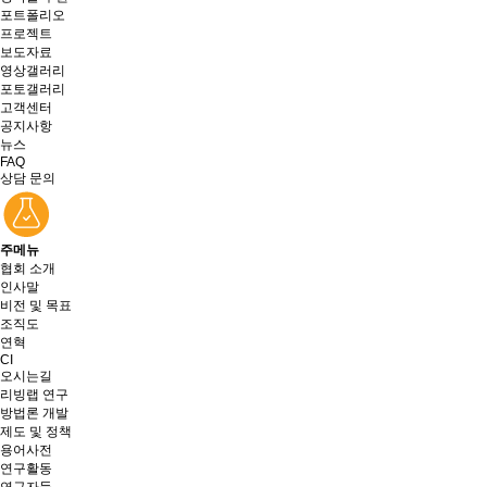
포트폴리오
프로젝트
보도자료
영상갤러리
포토갤러리
고객센터
공지사항
뉴스
FAQ
상담 문의
주메뉴
협회 소개
인사말
비전 및 목표
조직도
연혁
CI
오시는길
리빙랩 연구
방법론 개발
제도 및 정책
용어사전
연구활동