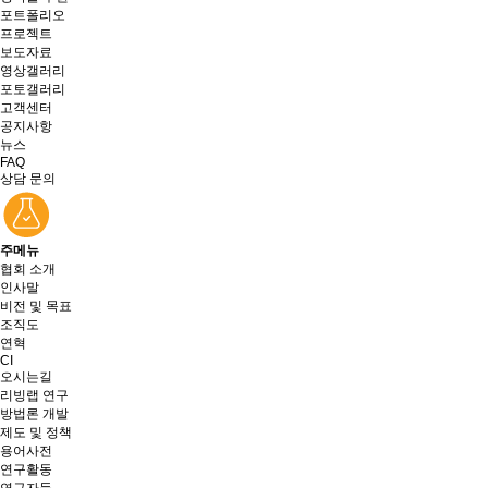
포트폴리오
프로젝트
보도자료
영상갤러리
포토갤러리
고객센터
공지사항
뉴스
FAQ
상담 문의
주메뉴
협회 소개
인사말
비전 및 목표
조직도
연혁
CI
오시는길
리빙랩 연구
방법론 개발
제도 및 정책
용어사전
연구활동