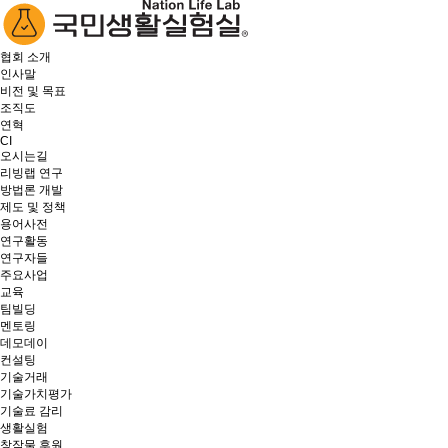
협회 소개
인사말
비전 및 목표
조직도
연혁
CI
오시는길
리빙랩 연구
방법론 개발
제도 및 정책
용어사전
연구활동
연구자들
주요사업
교육
팀빌딩
멘토링
데모데이
컨설팅
기술거래
기술가치평가
기술료 감리
생활실험
창작물 후원