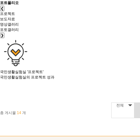
포트폴리오
❮
프로젝트
보도자료
영상갤러리
포토갤러리
❯
국민생활실험실
'프로젝트'
국민생활실험실의 프로젝트 성과
전체
총 게시물
14
개