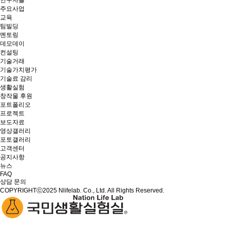
연구자들
주요사업
교육
팀빌딩
멘토링
데모데이
컨설팅
기술거래
기술가치평가
기술료 감리
생활실험
창작물 후원
포트폴리오
프로젝트
보도자료
영상갤러리
포토갤러리
고객센터
공지사항
뉴스
FAQ
상담 문의
COPYRIGHTⓒ2025 Nlifelab. Co., Ltd. All Rights Reserved.