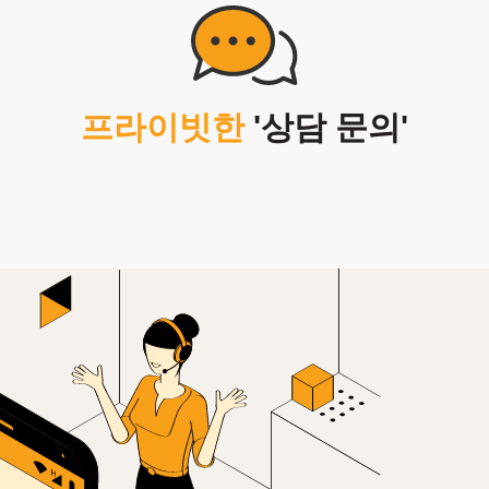
생
창작
프라이빗한
'상담 문의'