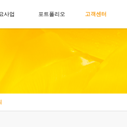
요사업
포트폴리오
고객센터
교육
프로젝트
공지사항
팀빌딩
보도자료
뉴스
멘토링
영상갤러리
FAQ
모데이
포토갤러리
상담 문의
컨설팅
술거래
의
가치평가
료 감리