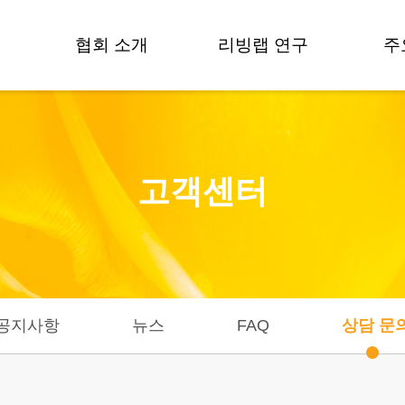
협회 소개
리빙랩 연구
주
인사말
방법론 개발
비전 및 목표
제도 및 정책
고객센터
조직도
용어사전
연혁
연구활동
데
CI
연구자들
오시는길
기
공지사항
뉴스
FAQ
상담 문
기술
기술