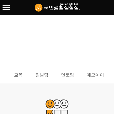
협회 소개
리빙랩 연구
주요사업
주요사업
교육
팀빌딩
교육
팀빌딩
멘토링
데모데이
멘토링
데모데이
컨설팅
기술거래