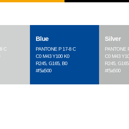
Blue
Silver
8 C
PANTONE P 17-8 C
PANTONE P
0
C0 M43 Y100 K0
C0 M43 Y10
R245, G165, B0
R245, G165
#f5a500
#f5a500