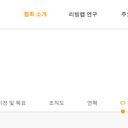
협회 소개
리빙랩 연구
주
인사말
방법론 개발
비전 및 목표
제도 및 정책
협회 소개
조직도
용어사전
연혁
연구활동
데
CI
연구자들
오시는길
기
비전 및 목표
조직도
연혁
CI
기술
기술