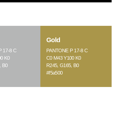
Gold
 17-8 C
PANTONE P 17-8 C
0 K0
C0 M43 Y100 K0
, B0
R245, G165, B0
#f5a500