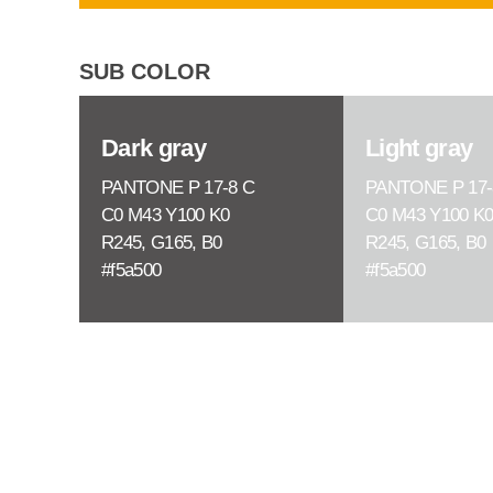
SUB COLOR
Dark gray
Light gray
PANTONE P 17-8 C
PANTONE P 17-
C0 M43 Y100 K0
C0 M43 Y100 K
R245, G165, B0
R245, G165, B0
#f5a500
#f5a500