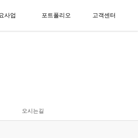
요사업
포트폴리오
고객센터
교육
프로젝트
공지사항
팀빌딩
보도자료
뉴스
멘토링
영상갤러리
FAQ
모데이
포토갤러리
상담 문의
컨설팅
술거래
오시는길
가치평가
료 감리