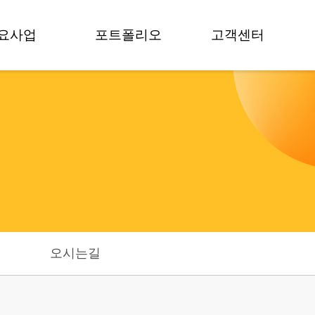
요사업
포트폴리오
고객센터
교육
프로젝트
공지사항
팀빌딩
보도자료
뉴스
멘토링
영상갤러리
FAQ
모데이
포토갤러리
상담 문의
컨설팅
술거래
오시는길
가치평가
료 감리