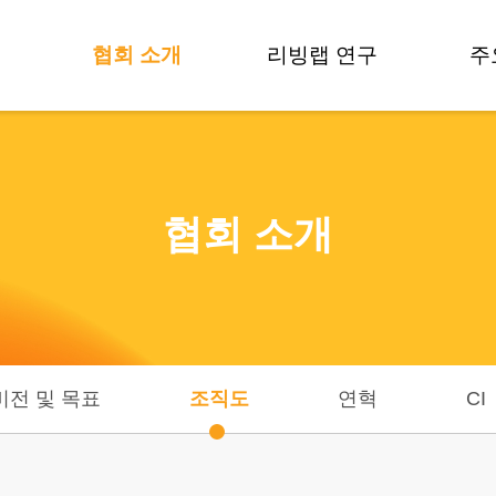
협회 소개
리빙랩 연구
주
인사말
방법론 개발
비전 및 목표
제도 및 정책
협회 소개
조직도
용어사전
연혁
연구활동
데
CI
연구자들
오시는길
기
비전 및 목표
조직도
연혁
CI
기술
기술