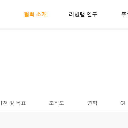
협회 소개
리빙랩 연구
주
인사말
방법론 개발
비전 및 목표
제도 및 정책
협회 소개
조직도
용어사전
연혁
연구활동
데
CI
연구자들
오시는길
기
비전 및 목표
조직도
연혁
CI
기술
기술