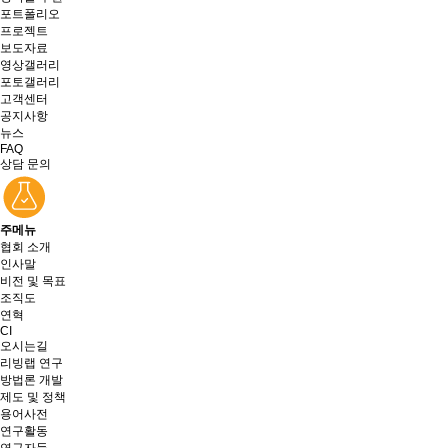
포트폴리오
프로젝트
보도자료
영상갤러리
포토갤러리
고객센터
공지사항
뉴스
FAQ
상담 문의
주메뉴
협회 소개
인사말
비전 및 목표
조직도
연혁
CI
오시는길
리빙랩 연구
방법론 개발
제도 및 정책
용어사전
연구활동