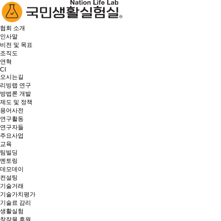
협회 소개
인사말
비전 및 목표
조직도
연혁
CI
오시는길
리빙랩 연구
방법론 개발
제도 및 정책
용어사전
연구활동
연구자들
주요사업
교육
팀빌딩
멘토링
데모데이
컨설팅
기술거래
기술가치평가
기술료 감리
생활실험
창작물 후원