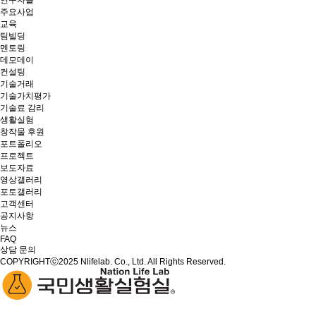
연구자들
주요사업
교육
팀빌딩
멘토링
데모데이
컨설팅
기술거래
기술가치평가
기술료 감리
생활실험
창작물 후원
포트폴리오
프로젝트
보도자료
영상갤러리
포토갤러리
고객센터
공지사항
뉴스
FAQ
상담 문의
COPYRIGHTⓒ2025 Nlifelab. Co., Ltd. All Rights Reserved.