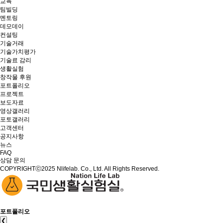
교육
팀빌딩
멘토링
데모데이
컨설팅
기술거래
기술가치평가
기술료 감리
생활실험
창작물 후원
포트폴리오
프로젝트
보도자료
영상갤러리
포토갤러리
고객센터
공지사항
뉴스
FAQ
상담 문의
COPYRIGHTⓒ2025 Nlifelab. Co., Ltd. All Rights Reserved.
포트폴리오
❮