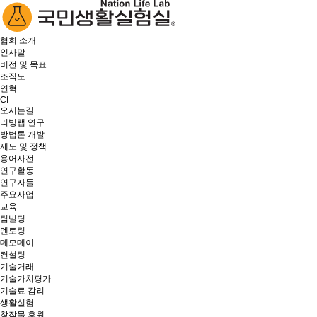
협회 소개
인사말
비전 및 목표
조직도
연혁
CI
오시는길
리빙랩 연구
방법론 개발
제도 및 정책
용어사전
연구활동
연구자들
주요사업
교육
팀빌딩
멘토링
데모데이
컨설팅
기술거래
기술가치평가
기술료 감리
생활실험
창작물 후원