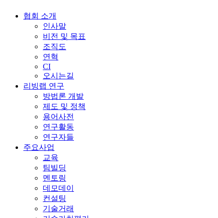
협회 소개
인사말
비전 및 목표
조직도
연혁
CI
오시는길
리빙랩 연구
방법론 개발
제도 및 정책
용어사전
연구활동
연구자들
주요사업
교육
팀빌딩
멘토링
데모데이
컨설팅
기술거래