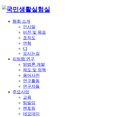
협회 소개
인사말
비전 및 목표
조직도
연혁
CI
오시는길
리빙랩 연구
방법론 개발
제도 및 정책
용어사전
연구활동
연구자들
주요사업
교육
팀빌딩
멘토링
데모데이