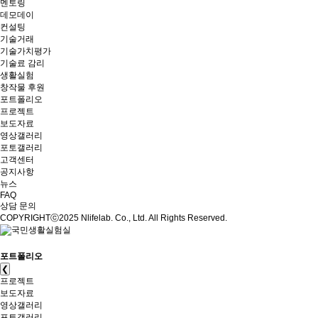
멘토링
데모데이
컨설팅
기술거래
기술가치평가
기술료 감리
생활실험
창작물 후원
포트폴리오
프로젝트
보도자료
영상갤러리
포토갤러리
고객센터
공지사항
뉴스
FAQ
상담 문의
COPYRIGHTⓒ2025 Nlifelab. Co., Ltd. All Rights Reserved.
포트폴리오
❮
프로젝트
보도자료
영상갤러리
포토갤러리