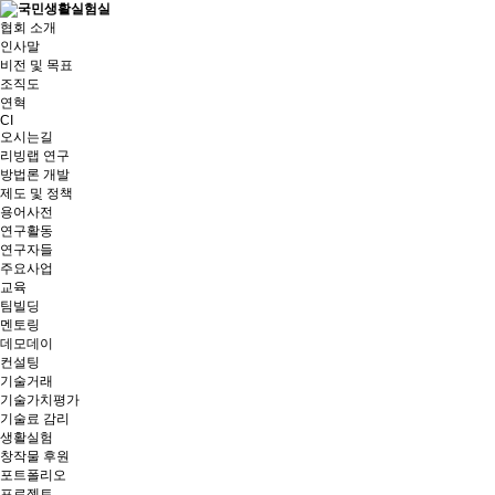
협회 소개
인사말
비전 및 목표
조직도
연혁
CI
오시는길
리빙랩 연구
방법론 개발
제도 및 정책
용어사전
연구활동
연구자들
주요사업
교육
팀빌딩
멘토링
데모데이
컨설팅
기술거래
기술가치평가
기술료 감리
생활실험
창작물 후원
포트폴리오
프로젝트