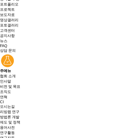
포트폴리오
프로젝트
보도자료
영상갤러리
포토갤러리
고객센터
공지사항
뉴스
FAQ
상담 문의
주메뉴
협회 소개
인사말
비전 및 목표
조직도
연혁
CI
오시는길
리빙랩 연구
방법론 개발
제도 및 정책
용어사전
연구활동