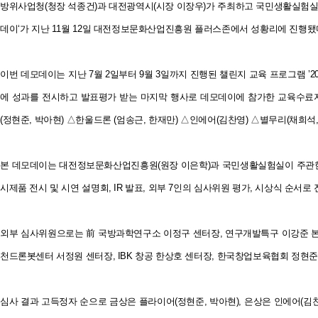
방위사업청(청장 석종건)과 대전광역시(시장 이장우)가 주최하고 국민생활실험실(
데이‘가 지난 11월 12일 대전정보문화산업진흥원 플러스존에서 성황리에 진행됐
이번 데모데이는 지난 7월 2일부터 9월 3일까지 진행된 챌린지 교육 프로그램 ’20
에 성과를 전시하고 발표평가 받는 마지막 행사로 데모데이에 참가한 교육수료자(팀
(정현준, 박아현) △한울드론 (엄송근, 한재만) △인에어(김찬영) △별무리(채희석
본 데모데이는 대전정보문화산업진흥원(원장 이은학)과 국민생활실험실이 주관한 행
시제품 전시 및 시연 설명회, IR 발표, 외부 7인의 심사위원 평가, 시상식 순서로
외부 심사위원으로는 前 국방과학연구소 이정구 센터장, 연구개발특구 이강준 
천드론봇센터 서정원 센터장, IBK 창공 한상호 센터장, 한국창업보육협회 정현
심사 결과 고득정자 순으로 금상은 플라이어(정현준, 박아현), 은상은 인에어(김