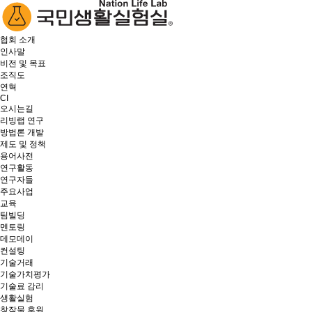
협회 소개
인사말
비전 및 목표
조직도
연혁
CI
오시는길
리빙랩 연구
방법론 개발
제도 및 정책
용어사전
연구활동
연구자들
주요사업
교육
팀빌딩
멘토링
데모데이
컨설팅
기술거래
기술가치평가
기술료 감리
생활실험
창작물 후원