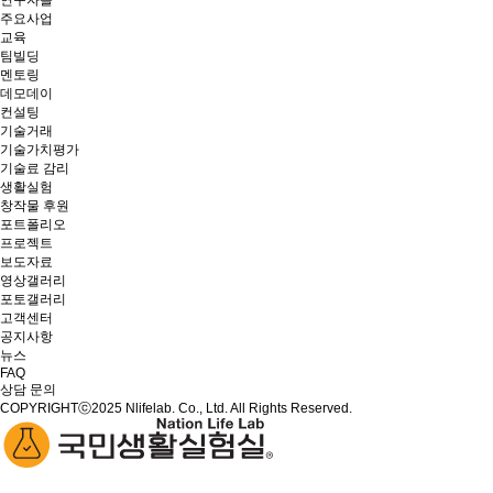
연구자들
주요사업
교육
팀빌딩
멘토링
데모데이
컨설팅
기술거래
기술가치평가
기술료 감리
생활실험
창작물 후원
포트폴리오
프로젝트
보도자료
영상갤러리
포토갤러리
고객센터
공지사항
뉴스
FAQ
상담 문의
COPYRIGHTⓒ2025 Nlifelab. Co., Ltd. All Rights Reserved.