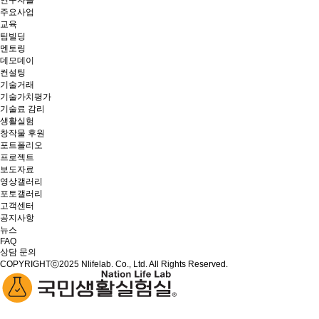
연구자들
주요사업
교육
팀빌딩
멘토링
데모데이
컨설팅
기술거래
기술가치평가
기술료 감리
생활실험
창작물 후원
포트폴리오
프로젝트
보도자료
영상갤러리
포토갤러리
고객센터
공지사항
뉴스
FAQ
상담 문의
COPYRIGHTⓒ2025 Nlifelab. Co., Ltd. All Rights Reserved.