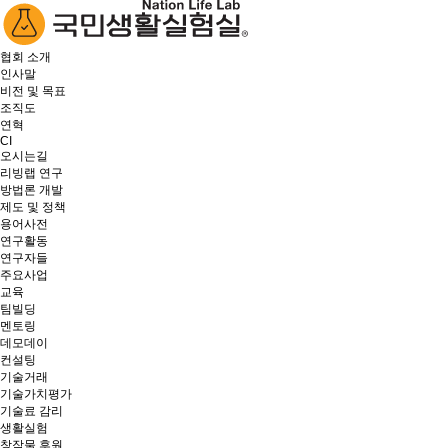
협회 소개
인사말
비전 및 목표
조직도
연혁
CI
오시는길
리빙랩 연구
방법론 개발
제도 및 정책
용어사전
연구활동
연구자들
주요사업
교육
팀빌딩
멘토링
데모데이
컨설팅
기술거래
기술가치평가
기술료 감리
생활실험
창작물 후원