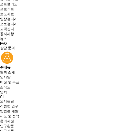
포트폴리오
프로젝트
보도자료
영상갤러리
포토갤러리
고객센터
공지사항
뉴스
FAQ
상담 문의
주메뉴
협회 소개
인사말
비전 및 목표
조직도
연혁
CI
오시는길
리빙랩 연구
방법론 개발
제도 및 정책
용어사전
연구활동