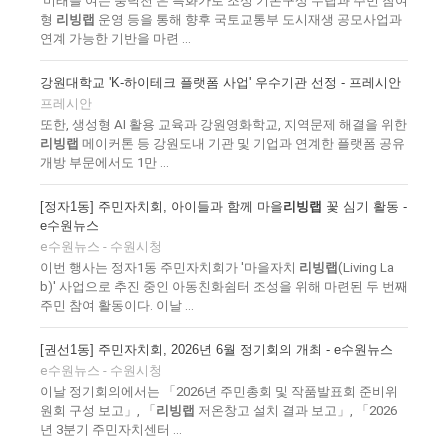
'미래를 여는 풍덕천'은 특화가로 조성 기본구상 수립과 주민 참여
형
리빙랩
운영 등을 통해 향후 국토교통부 도시재생 공모사업과
연계 가능한 기반을 마련 ...
강원대학교 'K-하이테크 플랫폼 사업' 우수기관 선정 - 프레시안
프레시안
또한, 생성형 AI 활용 교육과 강원영화학교, 지역문제 해결을 위한
리빙랩
메이커톤 등 강원도내 기관 및 기업과 연계한 플랫폼 공유
개방 부문에서도 1만 ...
[정자1동] 주민자치회, 아이들과 함께 마을
리빙랩
꽃 심기 활동 -
e수원뉴스
e수원뉴스 - 수원시청
이번 행사는 정자1동 주민자치회가 '마을자치
리빙랩
(Living La
b)' 사업으로 추진 중인 아동친화쉼터 조성을 위해 마련된 두 번째
주민 참여 활동이다. 이날 ...
[권선1동] 주민자치회, 2026년 6월 정기회의 개최 - e수원뉴스
e수원뉴스 - 수원시청
이날 정기회의에서는 「2026년 주민총회 및 작품발표회 준비위
원회 구성 보고」, 「
리빙랩
저온창고 설치 결과 보고」, 「2026
년 3분기 주민자치센터 ...