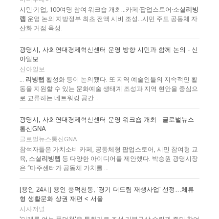
시민·기업, 100여명 참여 워크숍 개최…카페·팝업스토어·소셜
리빙
랩
운영 논의 지방정부 최초 전액 시비 조성…시민 주도 공동체 자
산화 거점 육성.
광명시, 사회연대경제혁신센터 운영 방향 시민과 함께 논의 - 신
아일보
신아일보
...
리빙랩
활성화 등이 논의됐다. 또 지역 예술인들의 지속적인 활
동을 지원할 수 있는 문화예술 생태계 조성과 지역 현안을 중심으
로 교류하는 네트워킹 공간 ...
광명시, 사회연대경제혁신센터 운영 워크숍 개최 - 글로벌뉴스
통신GNA
글로벌뉴스통신GNA
참석자들은 가치소비 카페, 공동체형 팝업스토어, 시민 참여형 교
육, 소셜
리빙랩
등 다양한 아이디어를 제안했다. 박승원 광명시장
은 “마주센터가 공동체 가치를 ...
[용인 24시] 용인 풍덕천동, '경기 더드림 재생사업' 선정…체류
형 생활문화 상권 재편 < 서울
시사저널