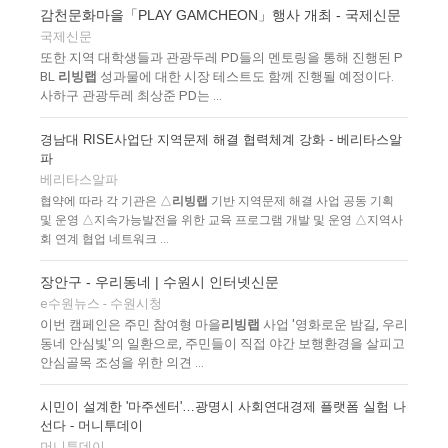
감천문화마을「PLAY GAMCHEON」행사 개최 - 국제신문
국제신문
또한 지역 대학생들과 관광두레 PD들의 멘토링을 통해 진행된 P
BL
리빙랩
성과물에 대한 시장 테스트도 함께 진행될 예정이다.
사하구 관광두레 최상준 PD는 ...
경남대 RISE사업단 지역문제 해결 협력체계 강화 - 베리타스알
파
베리타스알파
협약에 따라 각 기관은 △
리빙랩
기반 지역문제 해결 사업 공동 기획
및 운영 △지속가능발전을 위한 교육 프로그램 개발 및 운영 △지역사
회 연계 협업 네트워크 ...
장안구 - 우리동네 | 수원시 인터넷신문
e수원뉴스 - 수원시청
이번 캠페인은 주민 참여형 마을
리빙랩
사업 '영화로운 밤길, 우리
동네 안심빛'의 일환으로, 주민들이 직접 야간 보행환경을 살피고
안심골목 조성을 위한 의견 ...
시민이 설계한 '마주센터'…광명시 사회연대경제 플랫폼 실험 나
선다 - 머니투데이
머니투데이