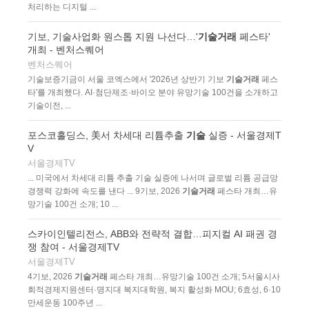
처리하는 디지털 ...
기보, 기술사업화 원스톱 지원 나선다…'
기술거래
페스타'
개최 - 벤처스퀘어
벤처스퀘어
기술보증기금이 서울 코엑스에서 '2026년 상반기 기보
기술거래
페스
타'를 개최했다. AI·첨단제조·바이오 분야 유망기술 100건을 소개하고
기술이전, ...
포스코홀딩스, 美서 차세대 리튬추출
기술
실증 - 서울경제T
V
서울경제TV
... 미국에서 차세대 리튬 추출 기술 실증에 나서며 글로벌 리튬 공급망
경쟁력 강화에 속도를 낸다 ... 9기보, 2026
기술거래
페스타 개최…유
망기술 100건 소개; 10 ...
스카이인텔리전스, ABB와 전략적 결합…피지컬 AI 패권 경
쟁 참여 - 서울경제TV
서울경제TV
4기보, 2026
기술거래
페스타 개최…유망기술 100건 소개; 5서울시사
회적경제지원센터·명지대 복지대학원, 복지 활성화 MOU; 6효성, 6·10
만세운동 100주년 ...