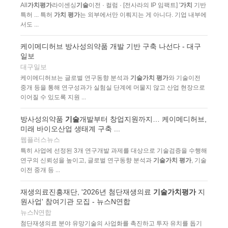
All
가치평가
라이센싱
기술
이전 · 컬럼 · [전사라의 IP 임팩트] '
가치
기반
특허 ... 특허
가치 평가
는 외부에서만 이뤄지는 게 아니다. 기업 내부에
서도 ...
케이메디허브 방사성의약품 개발 기반 구축 나선다 - 대구
일보
대구일보
케이메디허브는 글로벌 연구동향 분석과
기술가치 평가
와 기술이전
중개 등을 통해 연구성과가 실험실 단계에 머물지 않고 산업 현장으로
이어질 수 있도록 지원 ...
방사성의약품
기술
개발부터 창업지원까지… 케이메디허브,
미래 바이오산업 생태계 구축 ...
웹플러스뉴스
특히 사업에 선정된 3개 연구개발 과제를 대상으로 기술검증을 수행해
연구의 신뢰성을 높이고, 글로벌 연구동향 분석과
기술가치 평가
, 기술
이전 중개 등 ...
재생의료진흥재단, '2026년 첨단재생의료
기술가치평가
지
원사업' 참여기관 모집 - 뉴스N연합
뉴스N연합
첨단재생의료 분야 유망기술의 사업화를 촉진하고 투자 유치를 돕기