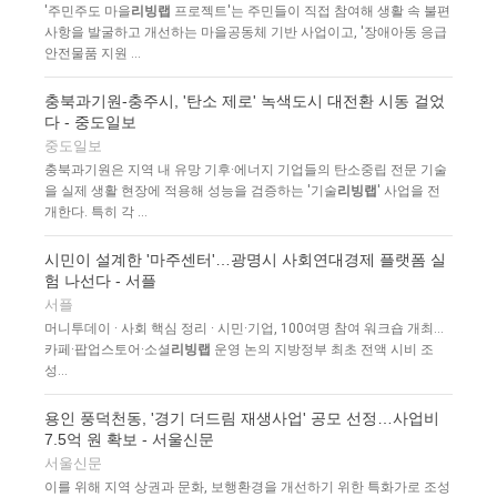
'주민주도 마을
리빙랩
프로젝트'는 주민들이 직접 참여해 생활 속 불편
사항을 발굴하고 개선하는 마을공동체 기반 사업이고, '장애아동 응급
안전물품 지원 ...
충북과기원-충주시, '탄소 제로' 녹색도시 대전환 시동 걸었
다 - 중도일보
중도일보
충북과기원은 지역 내 유망 기후·에너지 기업들의 탄소중립 전문 기술
을 실제 생활 현장에 적용해 성능을 검증하는 '기술
리빙랩
' 사업을 전
개한다. 특히 각 ...
시민이 설계한 '마주센터'…광명시 사회연대경제 플랫폼 실
험 나선다 - 서플
서플
머니투데이 · 사회 핵심 정리 · 시민·기업, 100여명 참여 워크숍 개최…
카페·팝업스토어·소셜
리빙랩
운영 논의 지방정부 최초 전액 시비 조
성…
용인 풍덕천동, '경기 더드림 재생사업' 공모 선정…사업비
7.5억 원 확보 - 서울신문
서울신문
이를 위해 지역 상권과 문화, 보행환경을 개선하기 위한 특화가로 조성