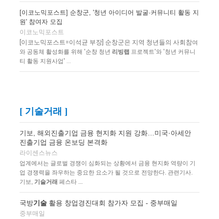
[이코노믹포스트] 순창군, '청년 아이디어 발굴·커뮤니티 활동 지
원' 참여자 모집
이코노믹포스트
[이코노믹포스트=이석균 부장] 순창군은 지역 청년들의 사회참
여
와 공동체 활성화를 위해 '순창 청년
리빙랩
프로젝트'와 '청년 커뮤니
티 활동 지원사업' ...
[ 기술거래 ]
기보, 해외진출기업 금융 현지화 지원 강화…미국·아세안
진출기업 금융 온보딩 본격화
라이센스뉴스
업계에서는 글로벌 경쟁이 심화되는 상황에서 금융 현지화 역량이 기
업 경쟁력을 좌우하는 중요한 요소가 될 것으로 전망한다. 관련기사.
기보,
기술거래
페스타 ...
국방
기술
활용 창업경진대회 참가자 모집 - 중부매일
중부매일