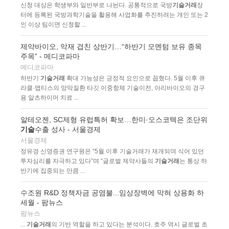
신청 대상은 학생부와 일반부로 나뉜다. 공통적으로 국방
기술거래
장
터에 등록된 국방과학기술을 활용해 사업화를 추진하려는 개인 또는 2
인 이상 팀이면 신청할 ...
제약바이오, 악재 겹친 상반기…“하반기 모멘텀 보유 종목
주목” - 메디코파마
메디코파마
하반기
기술거래
확대 가능성은 긍정적 요인으로 꼽혔다. 5월 이후 큐
라클·맵티스의 망막질환 타깃 이중항체 기술이전, 아리바이오의 경구
용 알츠하이머 치료 ...
알테오젠, SC제형 유럽특허 확보…한미·오스코텍은 조단위
기술
수출 성사 - 서울경제
서울경제
정유경 신영증권 연구원은 “5월 이후 기술거래가 재개되며 식어 있던
투자심리를 자극하고 있다”며 “글로벌 제약사들의
기술거래
는 통상 하
반기에 집중되는 만큼 ...
수조원 R&D 정책자금 공염불...임상장벽에 막혀 상용화 하
세월 - 팜뉴스
팜뉴스
...
기술거래
의 기반 역할을 하고 있다는 분석이다. 호주 역시 글로벌 초