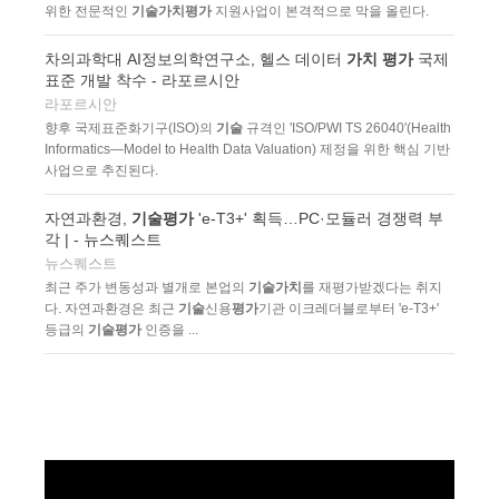
위한 전문적인
기술가치평가
지원사업이 본격적으로 막을 올린다.
차의과학대 AI정보의학연구소, 헬스 데이터
가치 평가
국제
표준 개발 착수 - 라포르시안
라포르시안
향후 국제표준화기구(ISO)의
기술
규격인 'ISO/PWI TS 26040'(Health
Informatics—Model to Health Data Valuation) 제정을 위한 핵심 기반
사업으로 추진된다.
자연과환경,
기술평가
'e-T3+' 획득…PC·모듈러 경쟁력 부
각 | - 뉴스퀘스트
뉴스퀘스트
최근 주가 변동성과 별개로 본업의
기술가치
를 재평가받겠다는 취지
다. 자연과환경은 최근
기술
신용
평가
기관 이크레더블로부터 'e-T3+'
등급의
기술평가
인증을 ...