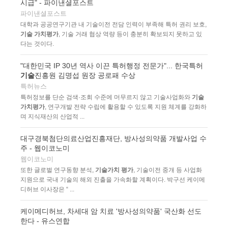
시급" - 파이낸셜포스트
파이낸셜포스트
대학과 공공연구기관 내 기술이전 전담 인력이 부족해 특허 권리 보호,
기술 가치평가
, 기술 거래 협상 역량 등이 충분히 확보되지 못하고 있
다는 것이다.
"대한민국 IP 30년 역사 이끈 특허행정 전문가"... 한국특허
기술
진흥원 김명섭 원장 공로패 수상
특허뉴스
특허정보를 단순 검색·조회 수준에 머무르지 않고 기술사업화와
기술
가치평가
, 연구개발 전략 수립에 활용할 수 있도록 지원 체계를 강화하
며 지식재산의 산업적 ...
대구경북첨단의료산업진흥재단, 방사성의약품 개발사업 수
주 - 웹이코노미
웹이코노미
또한 글로벌 연구동향 분석,
기술가치 평가
, 기술이전 중개 등 사업화
지원으로 국내 기술의 해외 진출을 가속화할 계획이다. 박구선 케이메
디허브 이사장은 “ ...
케이메디허브, 차세대 암 치료 '방사성의약품' 국산화 선도
한다 - 유스연합