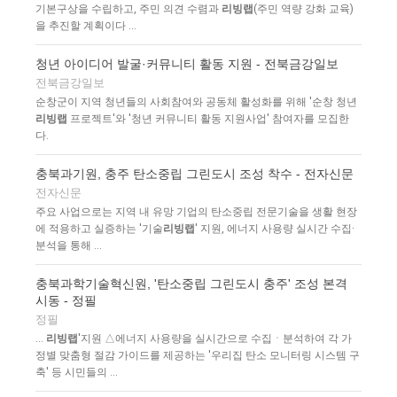
기본구상을 수립하고, 주민 의견 수렴과
리빙랩
(주민 역량 강화 교육)
을 추진할 계획이다 ...
청년 아이디어 발굴·커뮤니티 활동 지원 - 전북금강일보
전북금강일보
순창군이 지역 청년들의 사회참여와 공동체 활성화를 위해 '순창 청년
리빙랩
프로젝트'와 '청년 커뮤니티 활동 지원사업' 참여자를 모집한
다.
충북과기원, 충주 탄소중립 그린도시 조성 착수 - 전자신문
전자신문
주요 사업으로는 지역 내 유망 기업의 탄소중립 전문기술을 생활 현장
에 적용하고 실증하는 '기술
리빙랩
' 지원, 에너지 사용량 실시간 수집·
분석을 통해 ...
충북과학기술혁신원, '탄소중립 그린도시 충주' 조성 본격
시동 - 정필
정필
...
리빙랩
'지원 △에너지 사용량을 실시간으로 수집ㆍ분석하여 각 가
정별 맞춤형 절감 가이드를 제공하는 '우리집 탄소 모니터링 시스템 구
축' 등 시민들의 ...