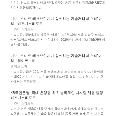
기임상 허브로 급부상하고 있다. 호주는 병원 내 윤리위원회(HREC)와
임상시험통보(CTN) ...
기보, '스마트 테크브릿지가 함께하는
기술거래
페스타' 개
최 - 비즈니스리포트
비즈니스리포트
기술보증기금(이사장 김종호, 이하 '기보')은 10일 서울 강남구 코엑스
에서 '스마트 테크브릿지가 함께하는 2026년 상반기 기보
기술거래
페
스타'를 개최 ...
기보, '스마트 테크브릿지가 함께하는
기술거래
페스타' 개
최 - 웹이코노미
웹이코노미
기술보증기금은 10일 서울 코엑스에서 '스마트 테크브릿지가 함께하
는 2026년 상반기 기보
기술거래
페스타'를 열었다고 밝혔다. 이번 행
사에서는 공공연구 ...
KB국민은행, 국내 은행권 최초 블록체인 디지털 채권 발행 -
비즈니스리포트
비즈니스리포트
이번 채권은 HSBC 단독 주간사 참여로 2년 만기, 총 1억 달러 규모로
발행됐다. 블록체인
기술
을 활용해 발행·등록·
거래
·결제 등 전 과정을