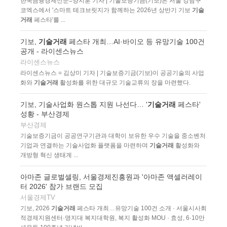
한국금융경제신문=양지훈 기자 | 기술보증기금(기보)은 서울 강남구
코엑스에서 '스마트 테크브릿지가 함께하는 2026년 상반기 기보
기술
거래
페스타'를 ...
기보,
기술거래
페스타 개최…AI·바이오 등 유망기술 100건
공개 - 라이센스뉴스
라이센스뉴스
라이센스뉴스 = 김상미 기자 | 기술보증기금(기보)이 공공기술의 사업
화와
기술거래
활성화를 위한 대규모 기술교류의 장을 마련했다.
기보, 기술사업화 원스톱 지원 나선다… '
기술거래
페스타'
성황 - 부산경제
부산경제
기술보증기금이 공공연구기관과 대학이 보유한 우수 기술을 중소벤처
기업과 연결하는 기술사업화 플랫폼을 마련하며
기술거래
활성화와
개방형 혁신 생태계 ...
아마존 글로벌셀링, 서울경제진흥원과 '아마존 액셀러레이
터 2026' 참가 브랜드 모집
서울경제TV
기보, 2026
기술거래
페스타 개최…유망기술 100건 소개 · 서울시사회
적경제지원센터·명지대 복지대학원, 복지 활성화 MOU · 효성, 6·10만