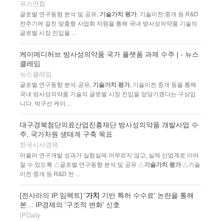
유스연합
글로벌 연구동향 분석 및 공유,
기술가치 평가
, 기술이전 중개 등 R&D
전주기에 걸친 맞춤형 사업화 지원을 통해 국내 방사성의약품 기술의
글로벌 시장 진입을 ...
케이메디허브 방사성의약품 국가 플랫폼 과제 수주 | - 뉴스
클레임
뉴스클레임
글로벌 연구동향 분석·공유,
기술가치 평가
, 기술이전 중개 등을 통해
국내 방사성의약품 기술의 글로벌 시장 진입을 앞당기겠다는 구상입
니다. 박구선 케이 ...
대구경북첨단의료산업진흥재단 방사성의약품 개발사업 수
주, 국가차원 생태계 구축 목표
한국시사경제
아울러 연구개발 성과가 실험실에 머무르지 않고, 실제 산업계로 이어
질 수 있도록 △글로벌 연구동향 분석 및 공유 △
기술가치 평가
△기술
이전 중개 등 R&D 전 ...
[전사라의 IP 임팩트] '
가치
기반 특허 수수료' 논란을 통해
본… IP경제의 '구조적 변화' 신호
IPDaily