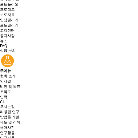
포트폴리오
프로젝트
보도자료
영상갤러리
포토갤러리
고객센터
공지사항
뉴스
FAQ
상담 문의
주메뉴
협회 소개
인사말
비전 및 목표
조직도
연혁
CI
오시는길
리빙랩 연구
방법론 개발
제도 및 정책
용어사전
연구활동