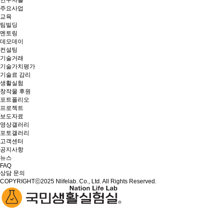
연구자들
주요사업
교육
팀빌딩
멘토링
데모데이
컨설팅
기술거래
기술가치평가
기술료 감리
생활실험
창작물 후원
포트폴리오
프로젝트
보도자료
영상갤러리
포토갤러리
고객센터
공지사항
뉴스
FAQ
상담 문의
COPYRIGHTⓒ2025 Nlifelab. Co., Ltd. All Rights Reserved.