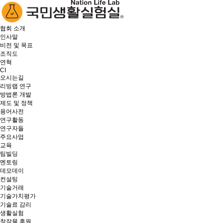
협회 소개
인사말
비전 및 목표
조직도
연혁
CI
오시는길
리빙랩 연구
방법론 개발
제도 및 정책
용어사전
연구활동
연구자들
주요사업
교육
팀빌딩
멘토링
데모데이
컨설팅
기술거래
기술가치평가
기술료 감리
생활실험
창작물 후원