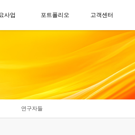
요사업
포트폴리오
고객센터
교육
프로젝트
공지사항
팀빌딩
보도자료
뉴스
멘토링
영상갤러리
FAQ
모데이
포토갤러리
상담 문의
컨설팅
술거래
연구자들
가치평가
료 감리