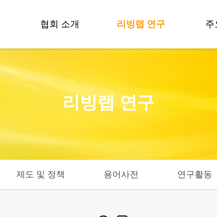
협회 소개
리빙랩 연구
주
인사말
방법론 개발
비전 및 목표
제도 및 정책
리빙랩 연구
조직도
용어사전
연혁
연구활동
데
CI
연구자들
오시는길
기
제도 및 정책
용어사전
연구활동
기술
기술