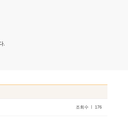
활실험
물 후원
다.
조회수
176