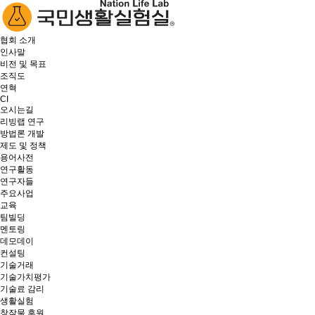
협회 소개
인사말
비전 및 목표
조직도
연혁
CI
오시는길
리빙랩 연구
방법론 개발
제도 및 정책
용어사전
연구활동
연구자들
주요사업
교육
팀빌딩
멘토링
데모데이
컨설팅
기술거래
기술가치평가
기술료 감리
생활실험
창작물 후원