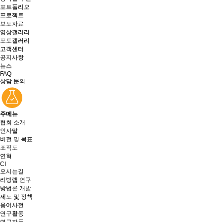
포트폴리오
프로젝트
보도자료
영상갤러리
포토갤러리
고객센터
공지사항
뉴스
FAQ
상담 문의
주메뉴
협회 소개
인사말
비전 및 목표
조직도
연혁
CI
오시는길
리빙랩 연구
방법론 개발
제도 및 정책
용어사전
연구활동