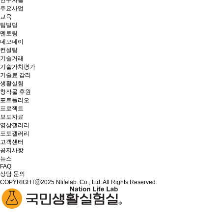
연구자들
주요사업
교육
팀빌딩
멘토링
데모데이
컨설팅
기술거래
기술가치평가
기술료 감리
생활실험
창작물 후원
포트폴리오
프로젝트
보도자료
영상갤러리
포토갤러리
고객센터
공지사항
뉴스
FAQ
상담 문의
COPYRIGHTⓒ2025 Nlifelab. Co., Ltd. All Rights Reserved.