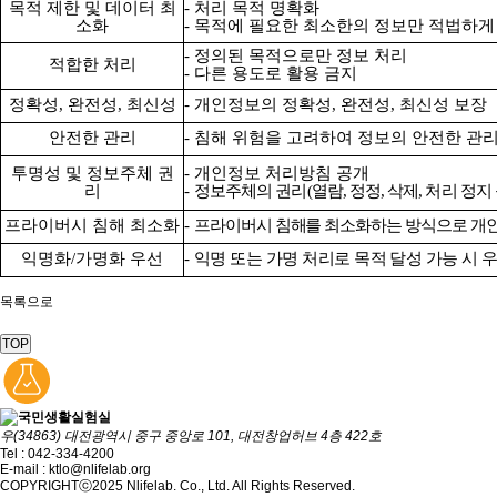
목적 제한 및 데이터 최
-
처리 목적 명확화
소화
-
목적에 필요한 최소한의 정보만 적법하게
-
정의된 목적으로만 정보 처리
적합한 처리
-
다른 용도로 활용 금지
정확성
,
완전성
,
최신성
-
개인정보의 정확성
,
완전성
,
최신성 보장
안전한 관리
-
침해 위험을 고려하여 정보의 안전한 관
투명성 및 정보주체 권
-
개인정보 처리방침 공개
리
-
정보주체의 권리
(
열람
,
정정
,
삭제
,
처리 정지
프라이버시 침해 최소화
-
프라이버시 침해를 최소화하는 방식으로 개
익명화
/
가명화 우선
-
익명 또는 가명 처리로 목적 달성 가능 시 
목록으로
TOP
우(34863) 대전광역시 중구 중앙로 101, 대전창업허브 4층 422호
Tel : 042-334-4200
E-mail : ktlo@nlifelab.org
COPYRIGHTⓒ2025 Nlifelab. Co., Ltd. All Rights Reserved.