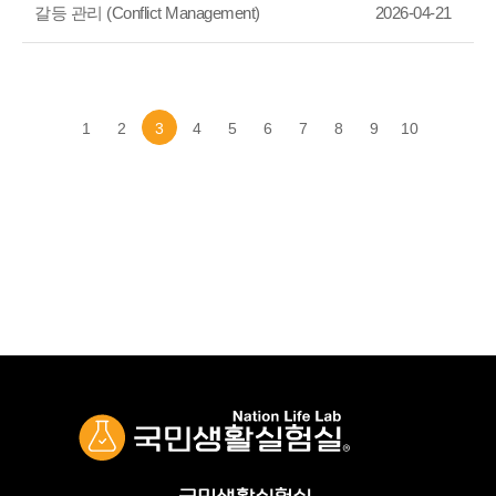
갈등 관리 (Conflict Management)
2026-04-21
1
2
3
4
5
6
7
8
9
10