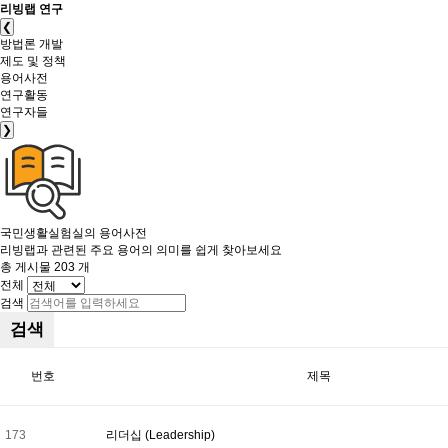
리빙랩 연구
❮
방법론 개발
제도 및 정책
용어사전
연구활동
연구자들
❯
국민생활실험실의
용어사전
리빙랩과 관련된 주요 용어의 의미를 쉽게 찾아보세요
총 게시물
203
개
전체
검색
검색
번호
제목
173
리더십 (Leadership)