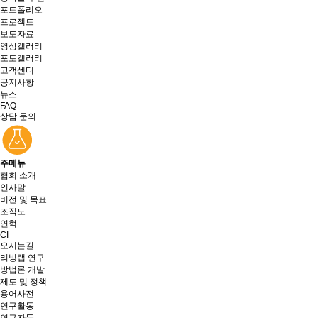
포트폴리오
프로젝트
보도자료
영상갤러리
포토갤러리
고객센터
공지사항
뉴스
FAQ
상담 문의
주메뉴
협회 소개
인사말
비전 및 목표
조직도
연혁
CI
오시는길
리빙랩 연구
방법론 개발
제도 및 정책
용어사전
연구활동