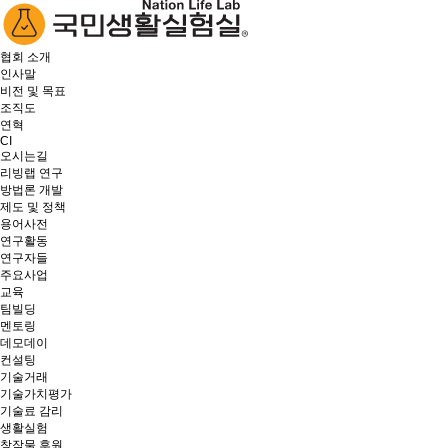
협회 소개
인사말
비전 및 목표
조직도
연혁
CI
오시는길
리빙랩 연구
방법론 개발
제도 및 정책
용어사전
연구활동
연구자들
주요사업
교육
팀빌딩
멘토링
데모데이
컨설팅
기술거래
기술가치평가
기술료 감리
생활실험
창작물 후원