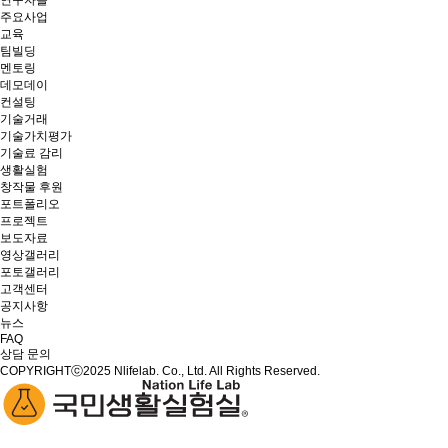
연구자들
주요사업
교육
팀빌딩
멘토링
데모데이
컨설팅
기술거래
기술가치평가
기술료 감리
생활실험
창작물 후원
포트폴리오
프로젝트
보도자료
영상갤러리
포토갤러리
고객센터
공지사항
뉴스
FAQ
상담 문의
COPYRIGHTⓒ2025 Nlifelab. Co., Ltd. All Rights Reserved.