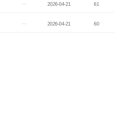
2026-04-21
61
2026-04-21
60
2026-04-21
54
2026-04-21
59
2026-04-21
60
2026-04-21
63
2026-04-21
60