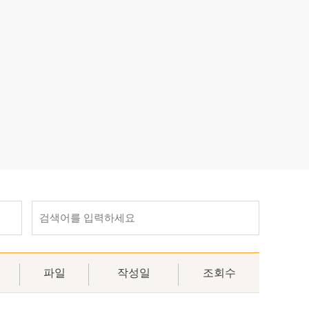
활실험
물 후원
파일
작성일
조회수