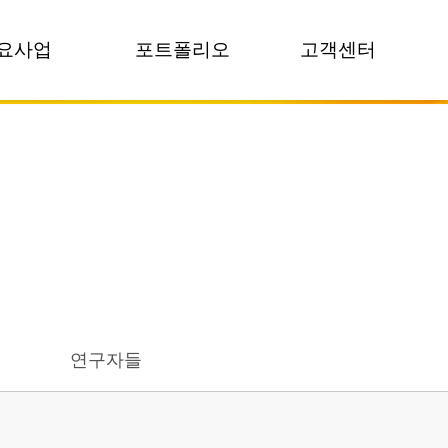
요사업
포트폴리오
고객센터
교육
프로젝트
공지사항
팀빌딩
보도자료
뉴스
멘토링
영상갤러리
FAQ
모데이
포토갤러리
상담 문의
컨설팅
술거래
연구자들
가치평가
료 감리