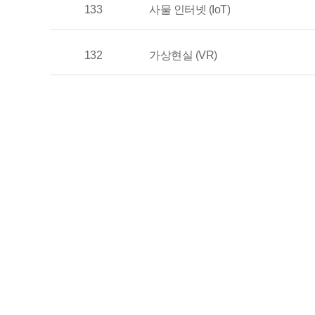
133
사물 인터넷 (IoT)
132
가상현실 (VR)
131
증강현실 (AR)
130
스마트 시티 (Smart City)
129
지속 가능한 개발 (Sustainable Deve
128
사회적 기업 (Social Enterprise)
127
협동조합 (Cooperative)