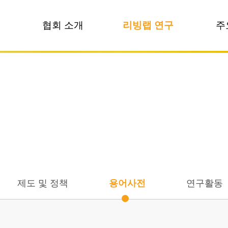
협회 소개
리빙랩 연구
주
인사말
방법론 개발
비전 및 목표
제도 및 정책
리빙랩 연구
조직도
용어사전
연혁
연구활동
데
CI
연구자들
오시는길
기
제도 및 정책
용어사전
연구활동
기술
기술