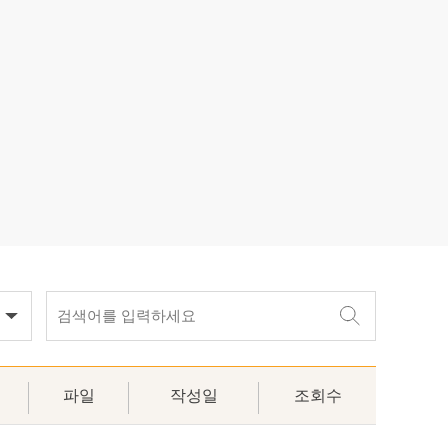
활실험
물 후원
파일
작성일
조회수