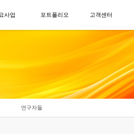
요사업
포트폴리오
고객센터
교육
프로젝트
공지사항
팀빌딩
보도자료
뉴스
멘토링
영상갤러리
FAQ
모데이
포토갤러리
상담 문의
컨설팅
술거래
연구자들
가치평가
료 감리