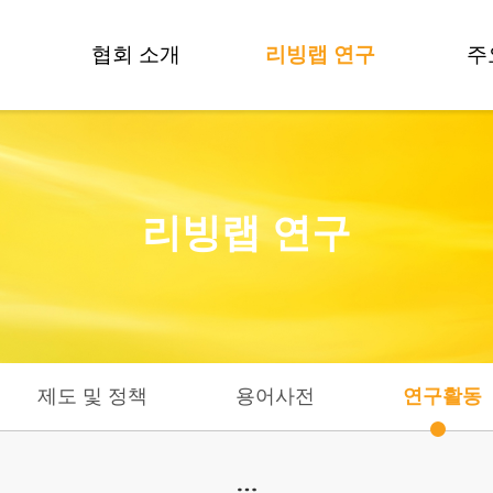
협회 소개
리빙랩 연구
주
인사말
방법론 개발
비전 및 목표
제도 및 정책
리빙랩 연구
조직도
용어사전
연혁
연구활동
데
CI
연구자들
오시는길
기
제도 및 정책
용어사전
연구활동
기술
기술